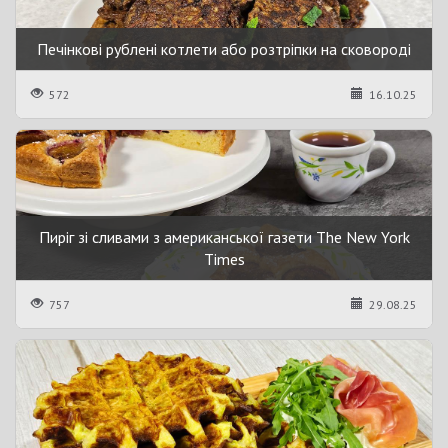
Печінкові рублені котлети або розтріпки на сковороді
572
16.10.25
Пиріг зі сливами з американської газети The New York
Times
757
29.08.25