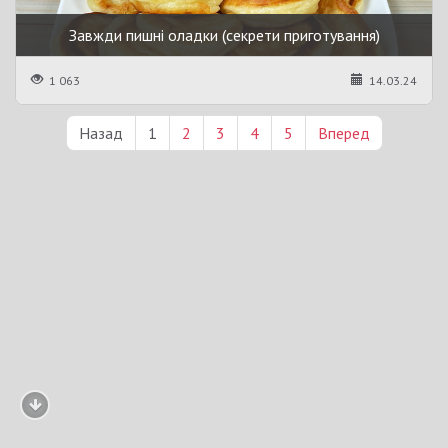
Завжди пишні оладки (секрети приготування)
1 063
14.03.24
Назад
1
2
3
4
5
Вперед