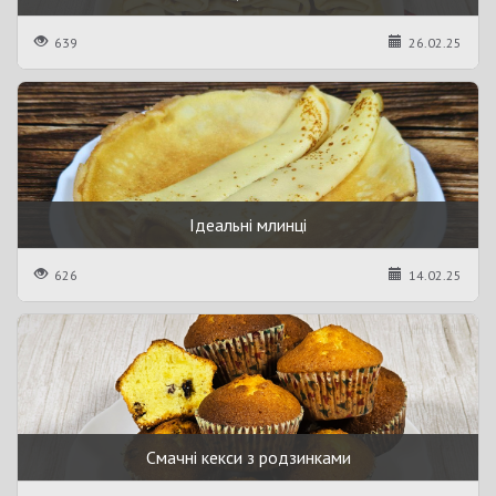
639
26.02.25
Ідеальні млинці
626
14.02.25
Смачні кекси з родзинками