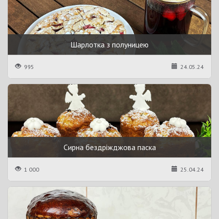
Шарлотка з полуницею
995
24.05.24
Сирна бездріжджова паска
1 000
25.04.24