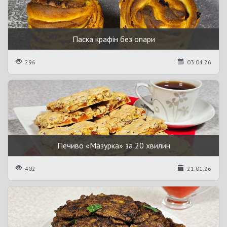
Паска крафін без опари
296
03.04.26
Печиво «Мазурка» за 20 хвилин
402
21.01.26