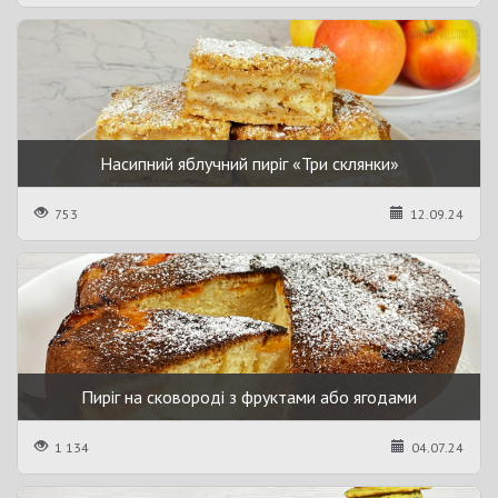
Насипний яблучний пиріг «Три склянки»
753
12.09.24
Пиріг на сковороді з фруктами або ягодами
1 134
04.07.24