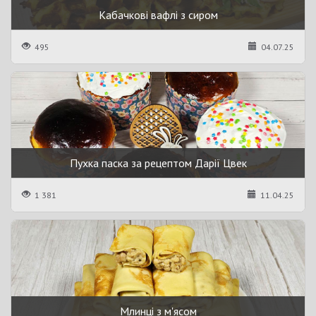
Кабачкові вафлі з сиром
495
04.07.25
Пухка паска за рецептом Дарії Цвек
1 381
11.04.25
Млинці з м'ясом