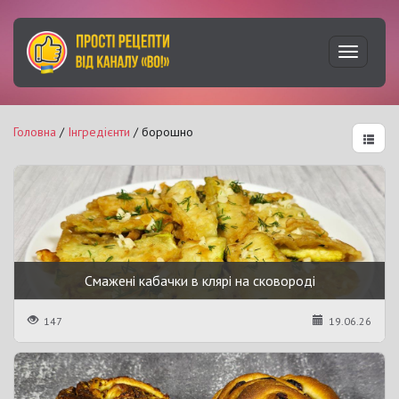
Увімкну
навігац
Головна
/
Інгредієнти
/ борошно
Смажені кабачки в клярі на сковороді
147
19.06.26