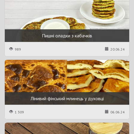
Пишні оладки з кабачків
989
20.06.24
Лінивий фінський млинець у духовці
1 309
06.06.24