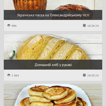
Українська паска на Олександрійському тісті
984
18.04.24
Домашній хліб у рукаві
1 064
28.03.24