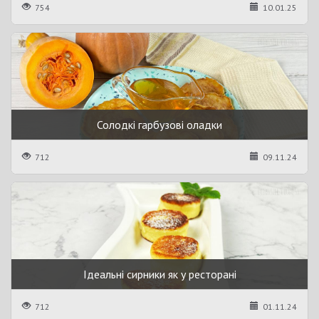
754
10.01.25
Солодкі гарбузові оладки
712
09.11.24
Ідеальні сирники як у ресторані
712
01.11.24