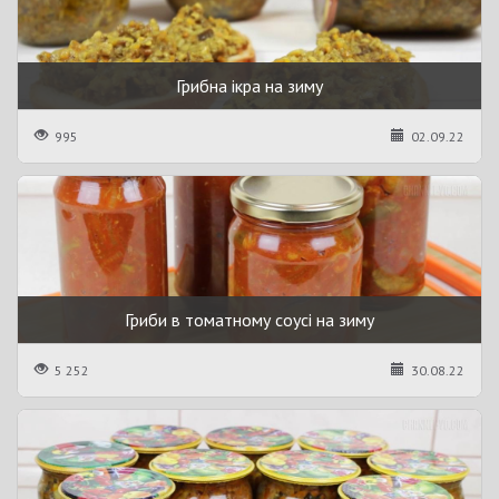
Грибна ікра на зиму
995
02.09.22
Гриби в томатному соусі на зиму
5 252
30.08.22