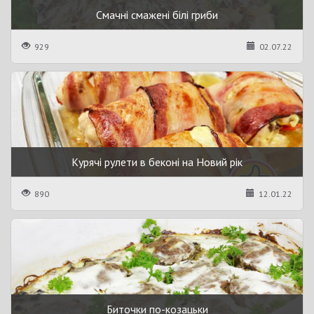
Смачні смажені білі гриби
929
02.07.22
Курячі рулети в беконі на Новий рік
890
12.01.22
Биточки по-козацьки