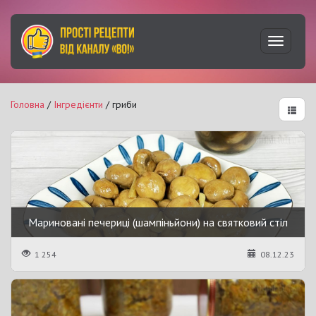
Увімкну
навігац
Головна
/
Інгредієнти
/ гриби
Мариновані печериці (шампіньйони) на святковий стіл
1 254
08.12.23