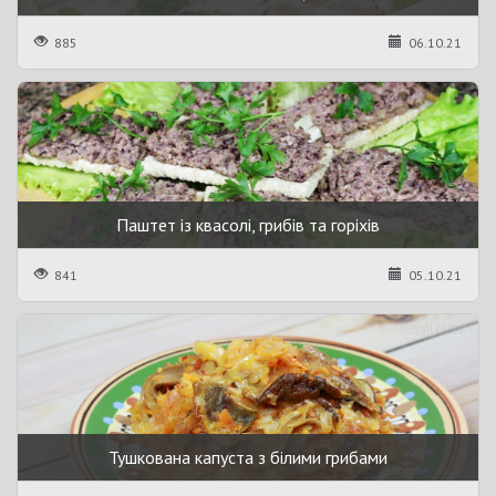
885
06.10.21
Паштет із квасолі, грибів та горіхів
841
05.10.21
Тушкована капуста з білими грибами