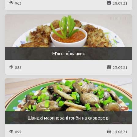
963
28.09.21
М'ясні «Їжачки»
888
23.09.21
Швидкі мариновані гриби на сковороді
895
14.08.21