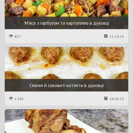
М'ясо з гарбузом та картоплею в духовці
827
11.10.24
Смачні й соковиті котлети в духовці
1 582
28.04.23