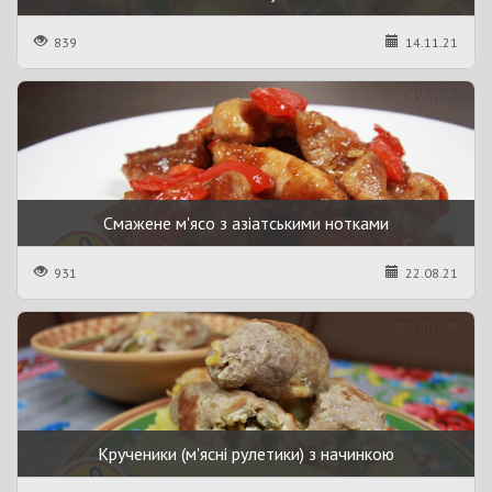
839
14.11.21
Смажене м'ясо з азіатськими нотками
931
22.08.21
Крученики (м'ясні рулетики) з начинкою