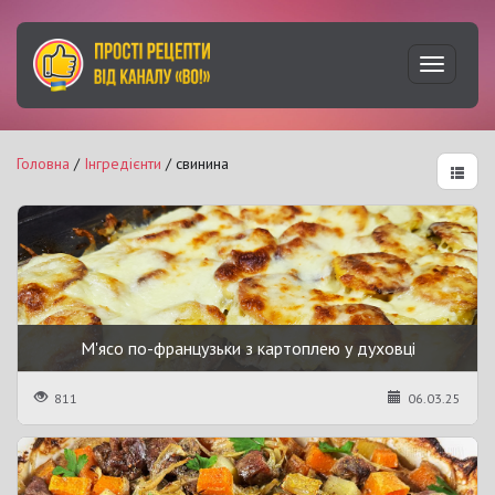
Увімкну
навігац
Головна
/
Інгредієнти
/ свинина
М'ясо по-французьки з картоплею у духовці
811
06.03.25