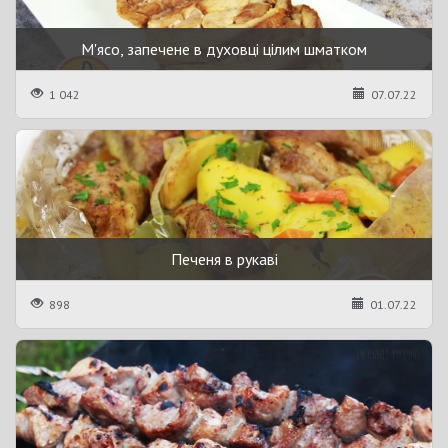
М'ясо, запечене в духовці цілим шматком
1 042
07.07.22
Печеня в рукаві
898
01.07.22