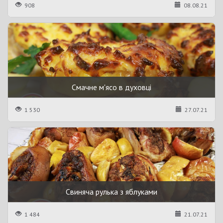
908
08.08.21
Смачне м'ясо в духовці
1 530
27.07.21
Свиняча рулька з яблуками
1 484
21.07.21