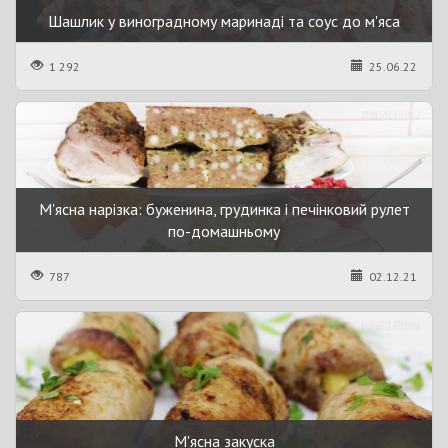
Шашлик у виноградному маринаді та соус до м'яса
1 292
25.06.22
М'ясна нарізка: буженина, грудинка і печінковий рулет
по-домашньому
787
02.12.21
М'ясна закуска