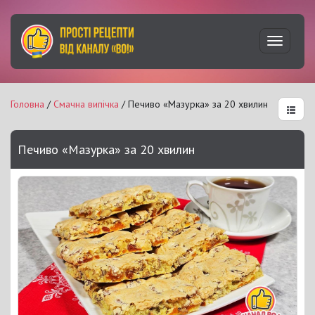
Увімкну
навігац
Головна
/
Смачна випічка
/ Печиво «Мазурка» за 20 хвилин
Печиво «Мазурка» за 20 хвилин