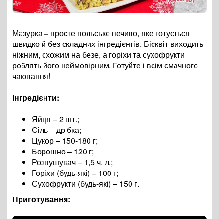
Мазурка
просте польське печиво, яке готується
–
швидко й без складних інгредієнтів. Бісквіт виходить
ніжним, схожим на безе, а горіхи та сухофрукти
роблять його неймовірним. Готуйте і всім смачного
чаювання!
Інгредієнти:
Яйця – 2 шт.;
Сіль – дрібка;
Цукор – 150-180 г;
Борошно – 120 г;
Розпушувач – 1,5 ч. л.;
Горіхи (будь-які) – 100 г;
Сухофрукти (будь-які) – 150 г.
Приготування: