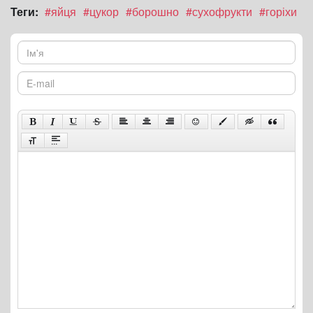
Теги:
#яйця
#цукор
#борошно
#сухофрукти
#горіхи