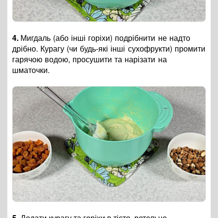
4.
Мигдаль (або інші горіхи) подрібнити не надто
дрібно. Курагу (чи будь-які інші сухофрукти) промити
гарячою водою, просушити та нарізати на
шматочки.
5.
Додати курагу та горіхи в тісто, ретельно