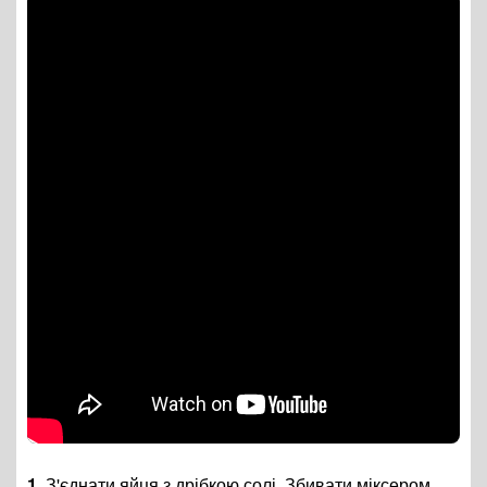
1.
З'єднати яйця з дрібкою солі. Збивати міксером