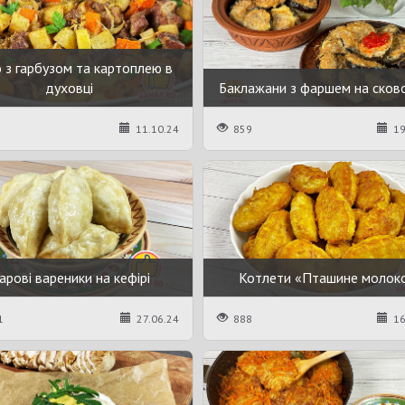
 з гарбузом та картоплею в
духовці
Баклажани з фаршем на сков
11.10.24
859
19
арові вареники на кефірі
Котлети «Пташине молок
1
27.06.24
888
16