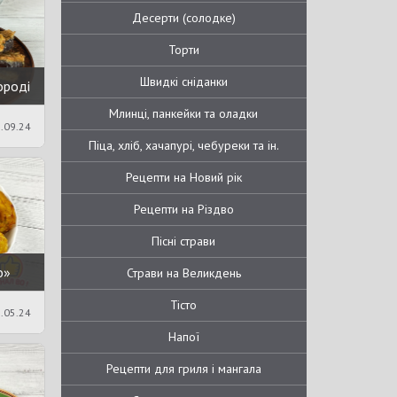
Десерти (солодке)
Торти
Швидкі сніданки
ороді
Млинці, панкейки та оладки
.09.24
Піца, хліб, хачапурі, чебуреки та ін.
Рецепти на Новий рік
Рецепти на Різдво
Пісні страви
о»
Страви на Великдень
Тісто
.05.24
Напої
Рецепти для гриля і мангала