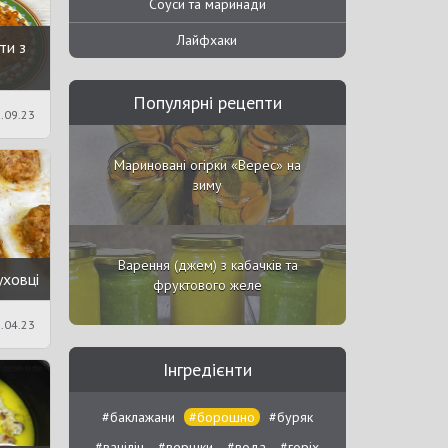
Соуси та маринади
Лайфхаки
ти з
Популярні рецепти
.09.23
Мариновані огірки «Верес» на
зиму
Варення (джем) з кабачків та
уховці
фруктового желе
.04.23
Інгредієнти
#баклажани
#борошно
#буряк
#ванілін
#вершки
#вода
#горіх