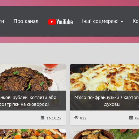
ти
Про канал
Інші соцмережі
Ко
інкові рублені котлети або
М'ясо по-французьки з картоп
розтріпки на сковороді
духовці
16.10.25
812
06