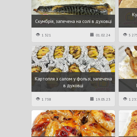
Ку
Скумбрія, запечена на солі в духовці
1 321
01.02.24
5 27
Картопля з салом у фользі, запечена
в духовці
1 738
19.05.23
1 23