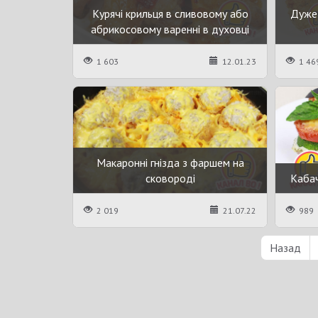
Курячі крильця в сливовому або
Дуже 
абрикосовому варенні в духовці
1 603
12.01.23
1 46
Макаронні гнізда з фаршем на
сковороді
Кабач
2 019
21.07.22
989
Назад