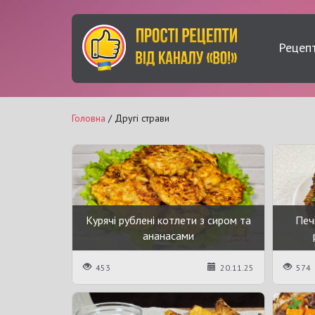
Рецеп
Головна
/ Другі страви
Курячі рублені котлети з сиром та
Печ
ананасами
453
20.11.25
574