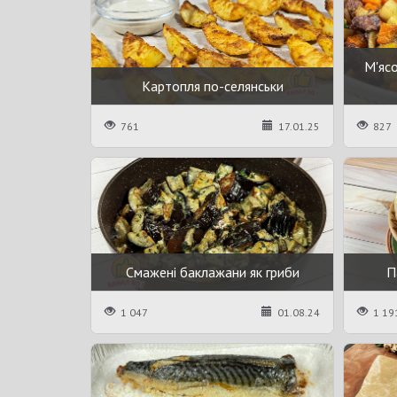
М'ясо
Картопля по-селянськи
761
17.01.25
827
Смажені баклажани як гриби
П
1 047
01.08.24
1 19