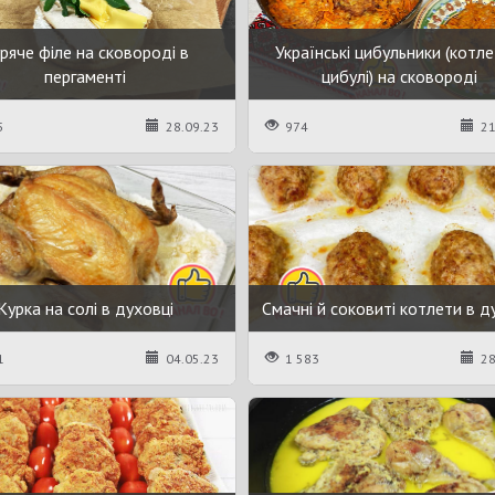
ряче філе на сковороді в
Українські цибульники (котле
пергаменті
цибулі) на сковороді
5
28.09.23
974
21
Курка на солі в духовці
Смачні й соковиті котлети в д
1
04.05.23
1 583
28