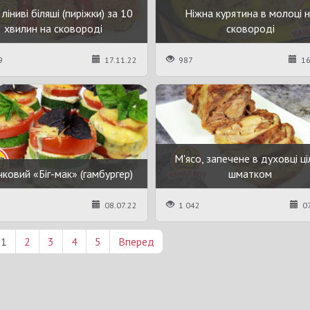
ліниві біляші (пиріжки) за 10
Ніжна курятина в молоці 
хвилин на сковороді
сковороді
9
17.11.22
987
16
М'ясо, запечене в духовці ц
ковий «Біг-мак» (гамбургер)
шматком
08.07.22
1 042
07
1
2
3
4
5
Вперед