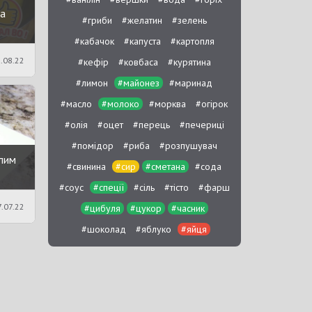
на
#гриби
#желатин
#зелень
#кабачок
#капуста
#картопля
.08.22
#кефір
#ковбаса
#курятина
#лимон
#майонез
#маринад
#масло
#молоко
#морква
#огірок
#олія
#оцет
#перець
#печериці
#помідор
#риба
#розпушувач
ілим
#свинина
#сир
#сметана
#сода
#соус
#спеції
#сіль
#тісто
#фарш
.07.22
#цибуля
#цукор
#часник
#шоколад
#яблуко
#яйця