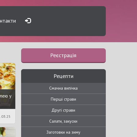
нтакти
Реєстрація
Рецепти
Смачна випічка
лею у
Перші страви
Другі страви
.03.25
Салати, закуски
Заготовки на зиму