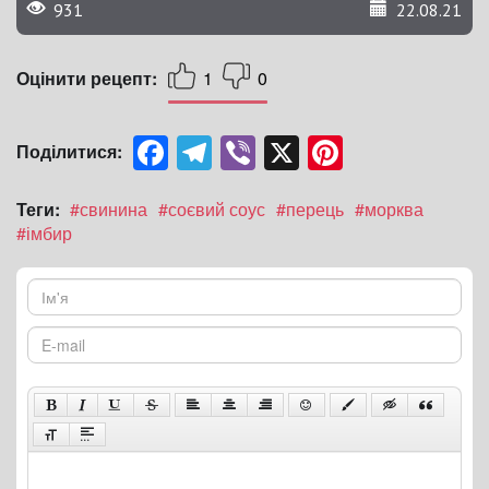
931
22.08.21
Оцінити рецепт:
1
0
Facebook
Telegram
Viber
X
Pinterest
Поділитися:
Теги:
#свинина
#соєвий соус
#перець
#морква
#імбир