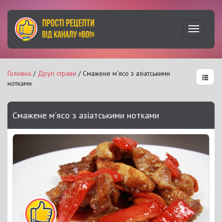
Увімкну
навігац
Головна
/
Другі страви
/ Смажене м'ясо з азіатськими
нотками
Смажене м'ясо з азіатськими нотками