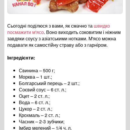
Сьогодні поділюся з вами, як смачно та
швидко
посмажити м'ясо
. Воно виходить соковитим і ніжним
завдяки соусу з азіатськими нотками. М'ясо можна
подавати як самостійну страву або з гарніром.
Інгредієнти:
Свинина – 500 г;
Морква – 1 шт.;
Болгарський перець – 2 шт.;
Соєвий соус – 6 ст. л.;
Оцет – 2 ст. л.;
Вода – 6 ст. л.;
Цукор – 2 ст. л.;
Крохмаль – 2 ст. л.;
Часник – 2-3 зубчики;
Імбир мелений – 1/4 ч. л.