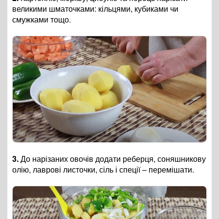
великими шматочками: кільцями, кубиками чи
смужками тощо.
3.
До нарізаних овочів додати реберця, соняшникову
олію, лаврові листочки, сіль і спеції – перемішати.