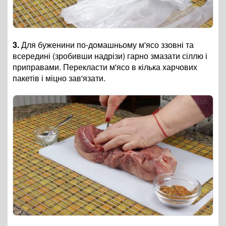
3.
Для буженини по-домашньому м'ясо ззовні та
всередині (зробивши надрізи) гарно змазати сіллю і
приправами. Перекласти м'ясо в кілька харчових
пакетів і міцно зав'язати.