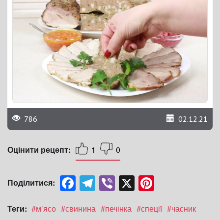
786
02.12.21
Оцінити рецепт:
1
0
Facebook
Telegram
Viber
X
Pinterest
Поділитися:
Теги:
#м’ясо
#свинина
#печінка
#спеції
#часник