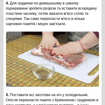
4.
Для грудинки по-домашньому в шматку
підчеревини зробити розрізи та вставити всередину
пластини часнику, потім змазати м'ясо сіллю та
спеціями. Так само перекласти м'ясо в кілька
харчових пакетів і міцно зав'язати.
5.
Поставити всі заготови на ніч у холодильник.
Опісля перекласти пакети з бужениною і грудинкою в
одну каструлю, а з печінковим рулетом – в іншу.