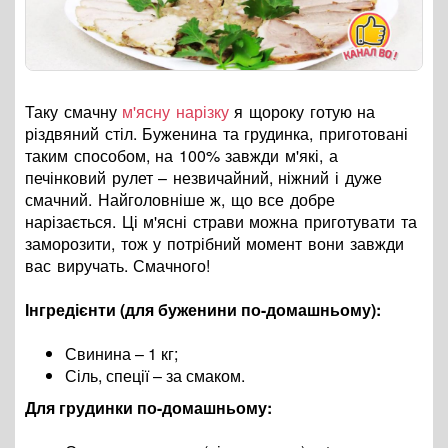
Таку смачну
м'ясну нарізку
я щороку готую на
різдвяний стіл. Буженина та грудинка, приготовані
таким способом, на 100% завжди м'які, а
печінковий рулет – незвичайний, ніжний і дуже
смачний. Найголовніше ж, що все добре
нарізається. Ці м'ясні страви можна приготувати та
заморозити, тож у потрібний момент вони завжди
вас виручать. Смачного!
Інгредієнти (для буженини по-домашньому):
Свинина – 1 кг;
Сіль, спеції – за смаком.
Для грудинки по-домашньому: