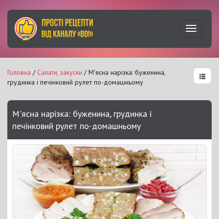
Увімкну
навігац
Головна
/
Салати, закуски
/ М'ясна нарізка: буженина,
грудинка і печінковий рулет по-домашньому
М'ясна нарізка: буженина, грудинка і
печінковий рулет по-домашньому