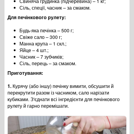
Свиняча грудинка (підчеревина) – 1 кг;
Сіль, спеції, часник – за смаком.
Для печінкового рулету:
Будь-яка печінка – 500 г;
Свіже сало – 300 г;
Манна крупа – 1 скл.;
Яйце – 4 шт.;
Часник – 7 зубчиків;
Сіль, перець – за смаком.
Приготування:
1.
Курячу (або іншу) печінку вимити, обсушити й
перекрутити разом із часником, сало нарізати
кубиками. З'єднати всі інгредієнти для печінкового
рулету й гарно перемішати.