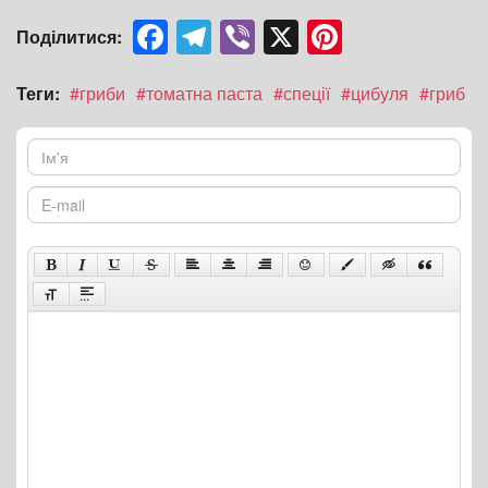
Facebook
Telegram
Viber
X
Pinterest
Поділитися:
Теги:
#гриби
#томатна паста
#спеції
#цибуля
#гриб