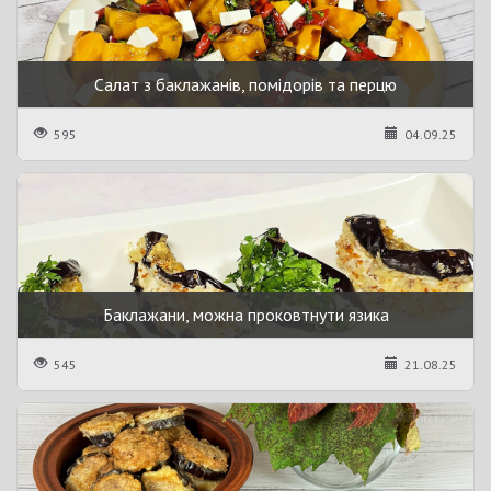
Салат з баклажанів, помідорів та перцю
595
04.09.25
Баклажани, можна проковтнути язика
545
21.08.25