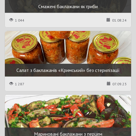
Смажені баклажани як гриби
1 044
01.08.24
Салат з баклажанів «Кримський» без стерилізації
1 287
07.09.23
Мариновані баклажани з перцем