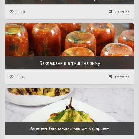
1 558
29.09.22
Баклажани в аджиці на зиму
1 004
10.08.22
Запечені баклажани віялом з фаршем