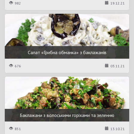
982
19.12.21
Салат «Грибна обманка» з баклажанів
676
03.11.21
Баклажани з волоськими горіхами та зеленню
851
13.10.21