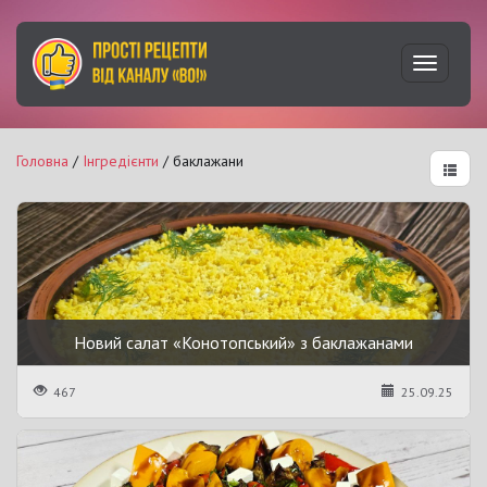
Увімкну
навігац
Головна
/
Інгредієнти
/ баклажани
Новий салат «Конотопський» з баклажанами
467
25.09.25