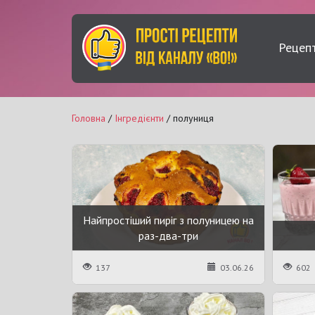
Рецеп
Головна
/
Інгредієнти
/ полуниця
Найпростіший пиріг з полуницею на
раз-два-три
137
03.06.26
602