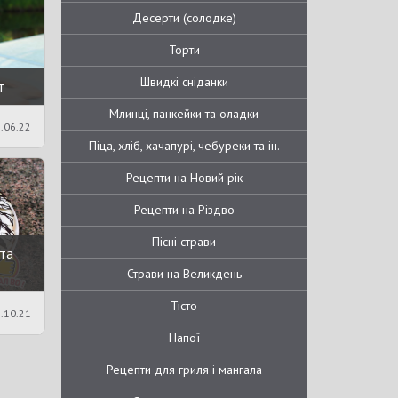
Десерти (солодке)
Торти
Швидкі сніданки
т
Млинці, панкейки та оладки
.06.22
Піца, хліб, хачапурі, чебуреки та ін.
Рецепти на Новий рік
Рецепти на Різдво
Пісні страви
та
Страви на Великдень
Тісто
.10.21
Напої
Рецепти для гриля і мангала