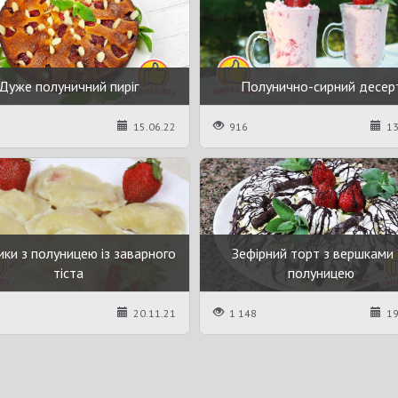
Дуже полуничний пиріг
Полунично-сирний десер
15.06.22
916
13
ки з полуницею із заварного
Зефірний торт з вершками 
тіста
полуницею
20.11.21
1 148
19