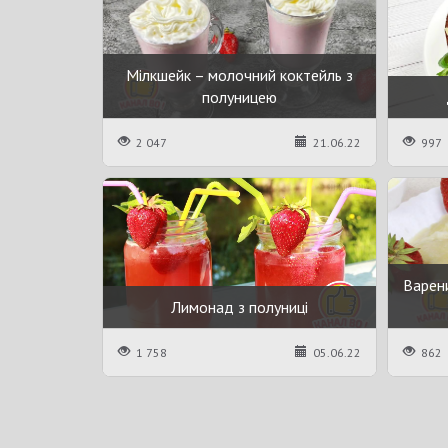
Мілкшейк – молочний коктейль з
полуницею
2 047
21.06.22
997
Варени
Лимонад з полуниці
1 758
05.06.22
862