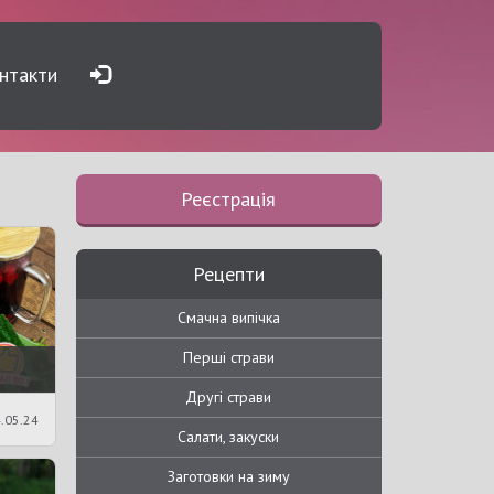
нтакти
Реєстрація
Рецепти
Смачна випічка
Перші страви
Другі страви
.05.24
Салати, закуски
Заготовки на зиму