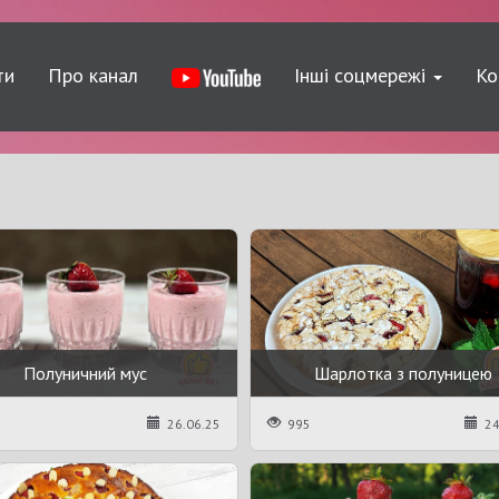
ти
Про канал
Інші соцмережі
Ко
Полуничний мус
Шарлотка з полуницею
26.06.25
995
24