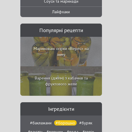
Соуси та маринади
Лайфхаки
Популярні рецепти
Мариновані огірки «Верес» на
зиму
Варення (джем) з кабачків та
фруктового желе
Інгредієнти
#баклажани
#борошно
#буряк
#ванілін
#вершки
#вода
#горіх