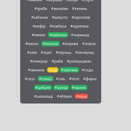
#гриби
#желатин
#зелень
#кабачок
#капуста
#картопля
#кефір
#ковбаса
#курятина
#лимон
#майонез
#маринад
#масло
#молоко
#морква
#огірок
#олія
#оцет
#перець
#печериці
#помідор
#риба
#розпушувач
#свинина
#сир
#сметана
#сода
#соус
#спеції
#сіль
#тісто
#фарш
#цибуля
#цукор
#часник
#шоколад
#яблуко
#яйця