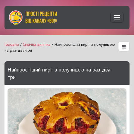
Увімкну
навігац
Головна
/
Смачна випічка
/ Найпростіший пиріг з полуницею
на раз-два-три
Найпростіший пиріг з полуницею на раз-два-
три