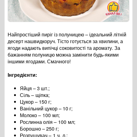
Найпростіший пиріг із полуницею – ідеальний літній
десерт нашвидкоруч. Тісто готується за хвилини, а
ягоди надають випічці соковитості та аромату. За
бажанням полуницю можна замінити будь-якими
іншими ягодами. Смачного!
Інгредієнти:
Яйця – 3 шт.;
Сіль
– щіпка
;
Цукор – 150 г;
Ванільний цукор – 10 г;
Молоко
– 100 мл
;
Рослинна олія
– 100 мл
;
Борошно – 250 г;
Розпушувач
– 1 ч. л.;