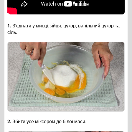
1.
З'єднати у мисці: яйця, цукор, ванільний цукор та
сіль.
2.
Збити усе міксером до білої маси.