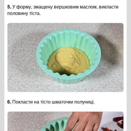
5.
У форму, змащену вершковим маслом, викласти
половину тіста.
6.
Покласти на тісто шматочки полуниці.