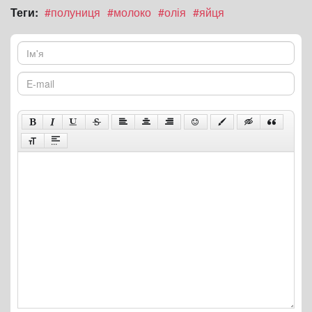
Теги:
#полуниця
#молоко
#олія
#яйця