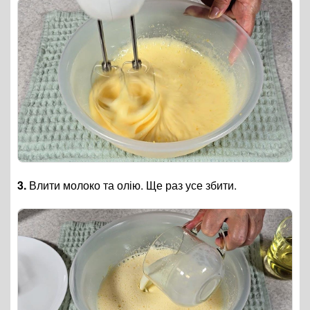
3.
Влити молоко та олію. Ще раз усе збити.