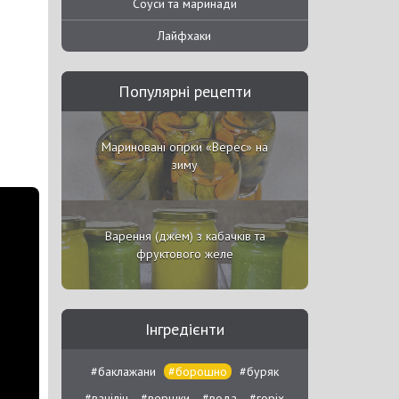
Соуси та маринади
Лайфхаки
Популярні рецепти
Мариновані огірки «Верес» на
зиму
Варення (джем) з кабачків та
фруктового желе
Інгредієнти
#баклажани
#борошно
#буряк
#ванілін
#вершки
#вода
#горіх