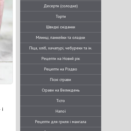
Десерти (солодке)
Торти
Швидкі сніданки
Млинці, панкейки та оладки
Піца, хліб, хачапурі, чебуреки та ін.
Рецепти на Новий рік
Рецепти на Різдво
Пісні страви
Страви на Великдень
Тісто
 і
Напої
Рецепти для гриля і мангала