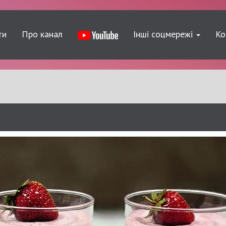
ти
Про канал
Інші соцмережі
Ко