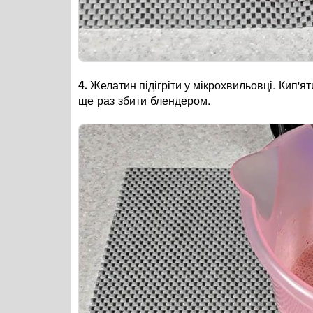
4.
Желатин підігріти у мікрохвильовці
. Кип'я
ще раз збити блендером.