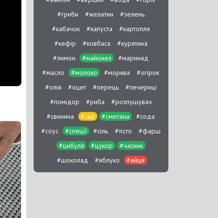
#гриби
#желатин
#зелень
#кабачок
#капуста
#картопля
#кефір
#ковбаса
#курятина
#лимон
#майонез
#маринад
#масло
#молоко
#морква
#огірок
#олія
#оцет
#перець
#печериці
#помідор
#риба
#розпушувач
#свинина
#сир
#сметана
#сода
#соус
#спеції
#сіль
#тісто
#фарш
#цибуля
#цукор
#часник
#шоколад
#яблуко
#яйця