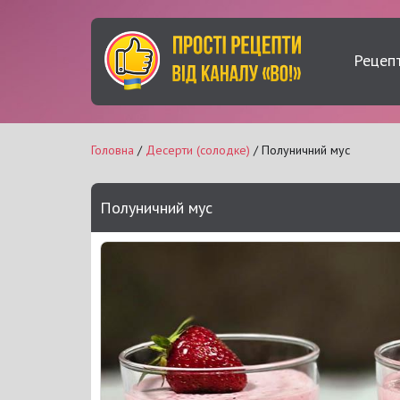
Рецеп
Головна
/
Десерти (солодке)
/ Полуничний мус
Полуничний мус