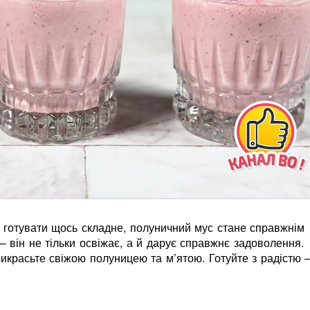
ься готувати щось складне, полуничний мус стане справжнім
– він не тільки освіжає, а й дарує справжнє задоволення.
икрасьте свіжою полуницею та м’ятою. Готуйте з радістю –