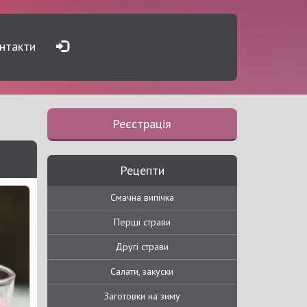
нтакти
Реєстрація
Рецепти
Смачна випічка
Перші страви
Другі страви
Салати, закуски
Заготовки на зиму