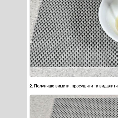
2.
Полуницю вимити, просушити та видалити 