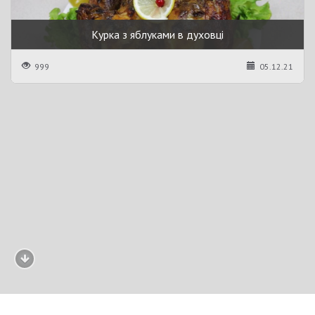
Курка з яблуками в духовці
999
05.12.21