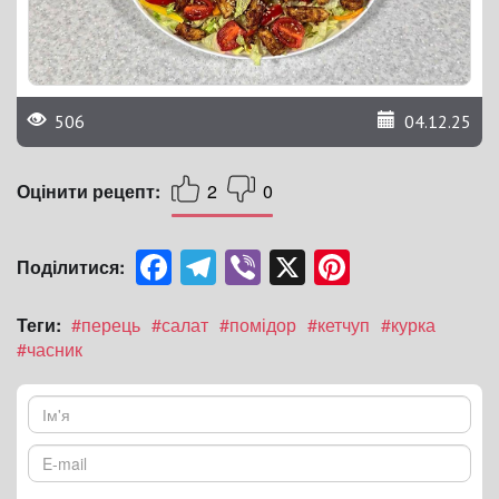
506
04.12.25
Оцінити рецепт:
2
0
Facebook
Telegram
Viber
X
Pinterest
Поділитися:
Теги:
#перець
#салат
#помідор
#кетчуп
#курка
#часник