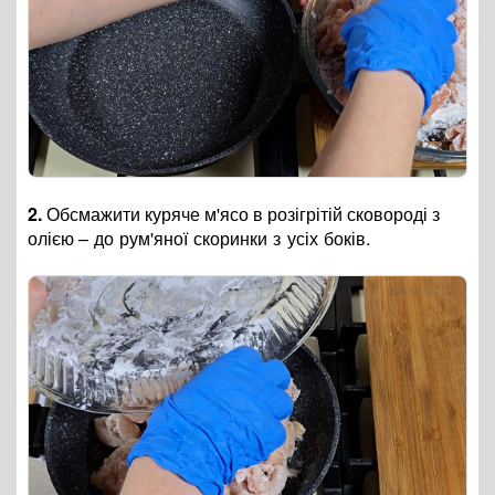
2.
Обсмажити куряче м'ясо в розігрітій сковороді з
олією
– до рум'яної скоринки з усіх боків.