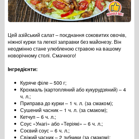
Цей азійський салат
–
поєднання соковитих овочів,
ніжної курки та легкої заправки без майонезу. Він
неодмінно стане улюбленою стравою на вашому
новорічному столі. Смачного!
Інгредієнти:
Куряче філе – 500 г;
Крохмаль (картопляний або кукурудзяний)
– 4
ч. л.
;
Приправа до курки
– 1 ч. л. (за смаком)
;
Сушений часник
– 1 ч. л. (за смаком)
;
Кетчуп
– 6 ч. л.
;
Соус «Унагі» або
«Теріякі»
– 6 ч. л.
;
Соєвий соус
– 6 ч. л.
;
Свіжий часник
– 2 зубчики (за смаком)
;