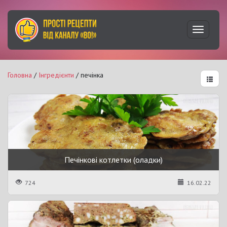
Увімкну
навігац
Головна
/
Інгредієнти
/ печінка
Печінкові котлетки (оладки)
724
16.02.22