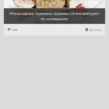
М'ясна нарізка: буженина, грудинка і печінковий рулет
по-домашньому
788
02.12.21