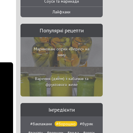
Соуси та маринади
Лайфхаки
Популярні рецепти
Мариновані огірки «Верес» на
зиму
Варення (джем) з кабачків та
фруктового желе
Інгредієнти
#баклажани
#борошно
#буряк
#ванілін
#вершки
#вода
#горіх