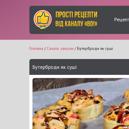
Рецеп
Головна
/
Салати, закуски
/ Бутерброди як суші
Бутерброди як суші