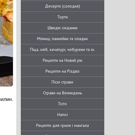
Десерти (солодке)
Торти
Швидкі сніданки
Млинці, панкейки та оладки
Піца, хліб, хачапурі, чебуреки та ін.
Рецепти на Новий рік
Рецепти на Різдво
Пісні страви
Страви на Великдень
вилин.
Тісто
Напої
Рецепти для гриля і мангала