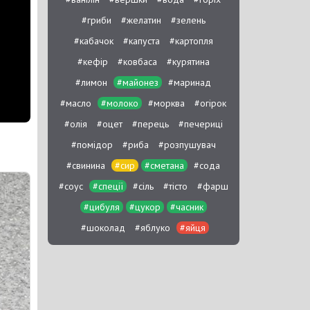
#гриби
#желатин
#зелень
#кабачок
#капуста
#картопля
#кефір
#ковбаса
#курятина
#лимон
#майонез
#маринад
#масло
#молоко
#морква
#огірок
#олія
#оцет
#перець
#печериці
#помідор
#риба
#розпушувач
#свинина
#сир
#сметана
#сода
#соус
#спеції
#сіль
#тісто
#фарш
#цибуля
#цукор
#часник
#шоколад
#яблуко
#яйця