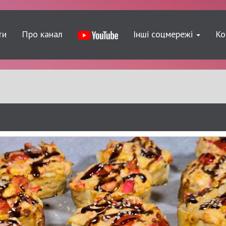
ти
Про канал
Інші соцмережі
Ко