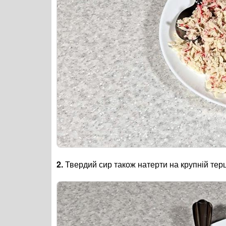
2.
Твердий сир також натерти на крупній терц