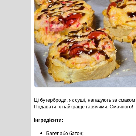
Ці бутерброди, як суші,
нагадують за смаком 
Подавати їх найкраще гарячими. Смачного!
Інгредієнти:
Багет або батон
;