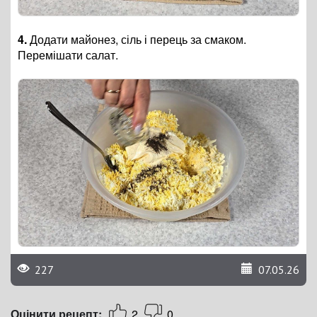
4.
Додати майонез, сіль і перець за смаком.
Перемішати салат.
227
07.05.26
Оцінити рецепт:
2
0