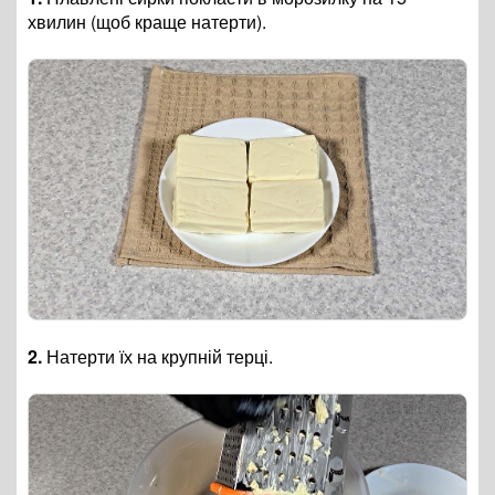
хвилин (щоб краще натерти).
2.
Натерти їх на крупній терці.