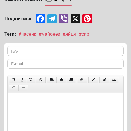
Facebook
Telegram
Viber
X
Pinterest
Поділитися:
Теги:
#часник
#майонез
#яйця
#сир