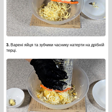
3.
Варені яйця та зубчики часнику натерти на дрібній
терці.