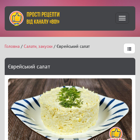
Увімкну
навігац
Головна
/
Салати, закуски
/ Єврейський салат
Єврейський салат