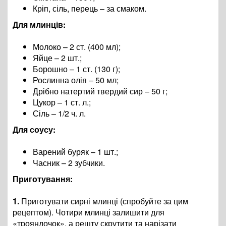
Кріп, сіль, перець – за смаком.
Для млинців:
Молоко – 2 ст. (400 мл);
Яйце – 2 шт.;
Борошно – 1 ст. (130 г);
Рослинна олія – 50 мл;
Дрібно натертий твердий сир – 50 г;
Цукор – 1 ст. л.;
Сіль – 1/2 ч. л.
Для соусу:
Варений буряк – 1 шт.;
Часник – 2 зубчики.
Приготування:
1.
Приготувати сирні млинці (спробуйте за цим
рецептом). Чотири млинці залишити для
«трояндочок», а решту скрутити та нарізати