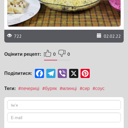
722
02.02.22
Оцінити рецепт:
0
0
Facebook
Telegram
Viber
X
Pinterest
Поділитися:
Теги:
#печериці
#буряк
#млинці
#сир
#соус