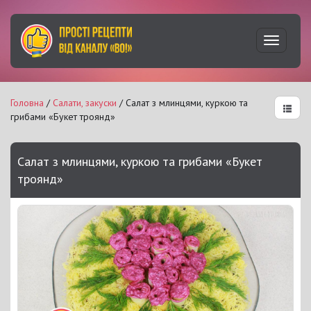
Увімкну
навігац
Головна
/
Салати, закуски
/ Салат з млинцями, куркою та
грибами «Букет троянд»
Салат з млинцями, куркою та грибами «Букет
троянд»