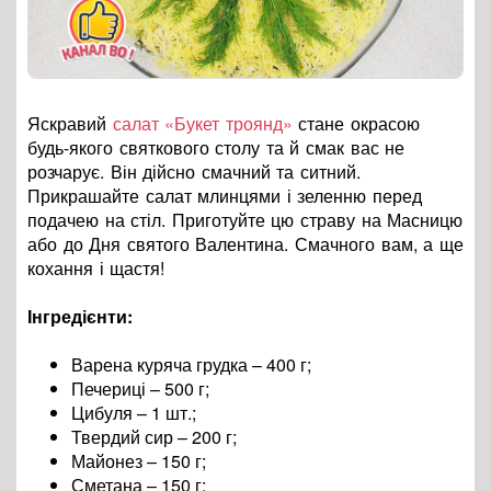
Яскравий
салат «Букет троянд»
стане окрасою
будь-якого святкового столу та й смак вас не
розчарує. Він дійсно смачний та ситний.
Прикрашайте салат млинцями і зеленню перед
подачею на стіл. Приготуйте цю страву на Масницю
або до Дня святого Валентина. Смачного вам, а ще
кохання і щастя!
Інгредієнти:
Варена куряча грудка – 400 г;
Печериці – 500 г;
Цибуля – 1 шт.;
Твердий сир – 200 г;
Майонез – 150 г;
Сметана – 150 г;