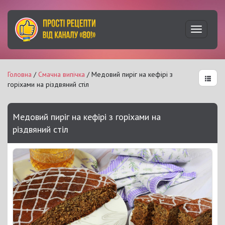
Увімкну
навігац
Головна
/
Смачна випічка
/ Медовий пиріг на кефірі з
горіхами на різдвяний стіл
Медовий пиріг на кефірі з горіхами на
різдвяний стіл