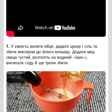
1.
У ємність вилити яйця, додати цукор і сіль та
збити міксером до білого кольору. Додати мед
(якщо густий, розтопіть на водяній «бані»),
висипати соду й ще трохи збити.