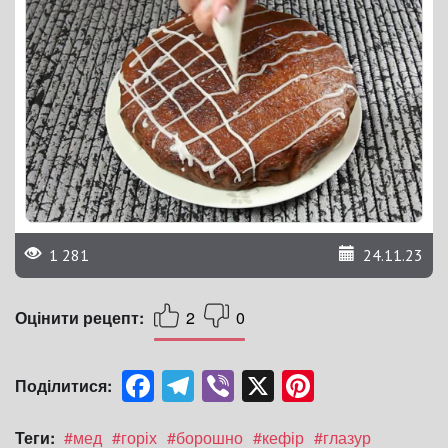
1 281
24.11.23
Оцінити рецепт:
2
0
Facebook
Telegram
Viber
X
Pinterest
Поділитися:
Теги:
#мед
#горіх
#борошно
#кефір
#глазур