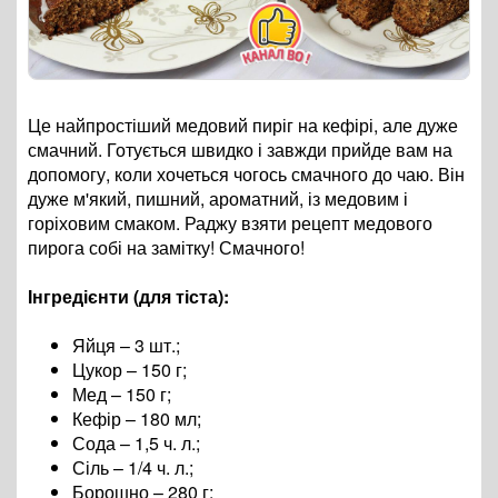
Це найпростіший медовий пиріг на кефірі, але дуже
смачний. Готується швидко і завжди прийде вам на
допомогу, коли хочеться чогось смачного до чаю. Він
дуже м'який, пишний, ароматний, із медовим і
горіховим смаком. Раджу взяти рецепт медового
пирога собі на замітку! Смачного!
Інгредієнти (для тіста):
Яйця – 3 шт.;
Цукор – 150 г;
Мед – 150 г;
Кефір – 180 мл;
Сода – 1,5 ч. л.;
Сіль – 1/4 ч. л.;
Борошно – 280 г;