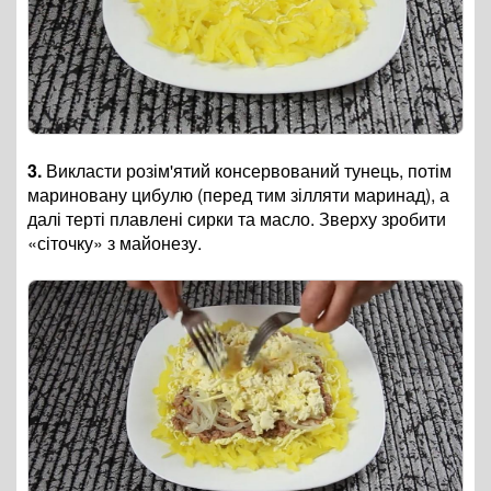
3.
Викласти розім'ятий консервований тунець, потім
мариновану цибулю (перед тим зілляти маринад), а
далі терті плавлені сирки та масло. Зверху зробити
«сіточку» з майонезу.