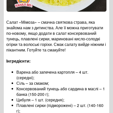
Салат «Мімоза» – смачна святкова страва, яка
знайома нам з дитинства. Але її можна приготувати
по-новому, якщо додати в салат консервований
тунець, плавлені сирки, мариновані кисло-солодкі
огірки та волоські горіхи. Смак салату вийде ніжним і
пікантним. Готуйте та смакуйте!
Інгредієнти:
Варена або запечена картопля – 4 шт.
(середні);
Сіль – за смаком;
Консервований тунець або сардина в маслі – 1
банка (150-200 г);
Цибуля – 1 шт. (середня);
Плавлені сирки (підморожені) – 2 шт. (140-160
г);