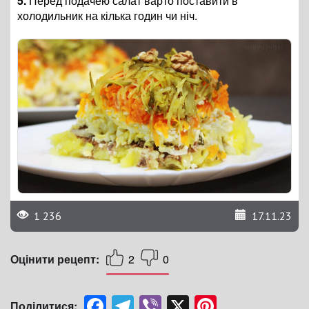
5.
Перед подачею салат варто поставити в
холодильник на кілька годин чи ніч.
1 236
17.11.23
Оцінити рецепт:
2
0
Facebook
Telegram
Viber
X
Pinterest
Поділитися: