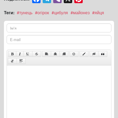
Теги:
#тунець
#огірок
#цибуля
#майонез
#яйця