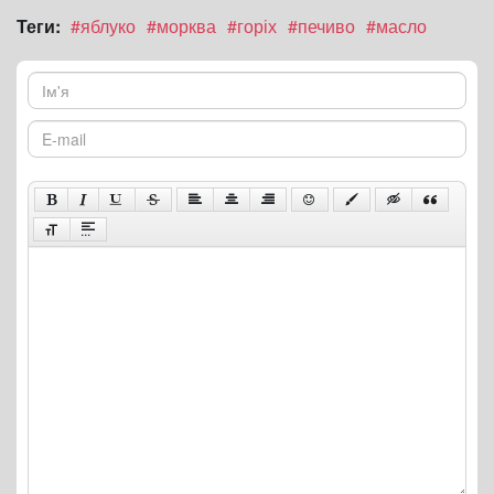
Теги:
#яблуко
#морква
#горіх
#печиво
#масло