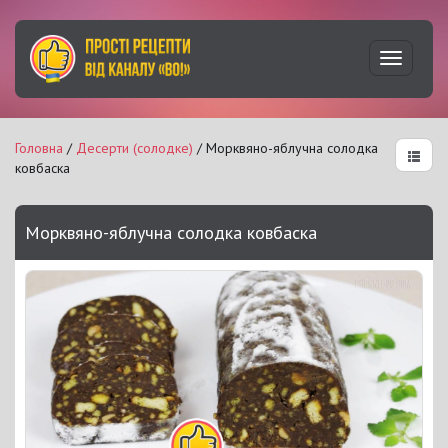
Увімкну
навігац
Головна
/
Десерти (солодке)
/ Морквяно-яблучна солодка
ковбаска
Морквяно-яблучна солодка ковбаска