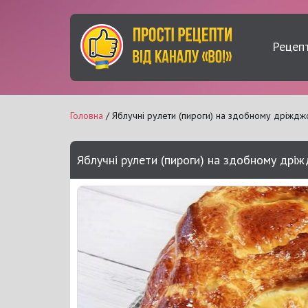
Рецеп
Головна
/ Яблучні рулети (пироги) на здобному дріжджо
Яблучні рулети (пироги) на здобному дріж