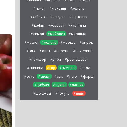
#гриби
#желатин
#зелень
#кабачок
#капуста
#картопля
#кефір
#ковбаса
#курятина
#лимон
#майонез
#маринад
#масло
#молоко
#морква
#огірок
#олія
#оцет
#перець
#печериці
#помідор
#риба
#розпушувач
#свинина
#сир
#сметана
#сода
#соус
#спеції
#сіль
#тісто
#фарш
#цибуля
#цукор
#часник
#шоколад
#яблуко
#яйця