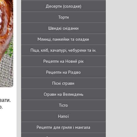
Десерти (солодке)
Торти
Швидкі сніданки
Млинці, панкейки та оладки
Піца, хліб, хачапурі, чебуреки та ін.
Рецепти на Новий рік
Рецепти на Різдво
Пісні страви
Страви на Великдень
вати.
Тісто
о.
Напої
Рецепти для гриля і мангала