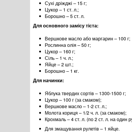
Сухі дріжджі – 15 г;
Цукор – 1 ст. л.;
Борошно – 5 ст. л.
Для основного замісу тіста:
Вершкове масло або маргарин – 100 г;
Рослинна олія – 50 г;
Цукор – 160 г;
Сіль – 1 ч. л.;
Яйце – 2 шт.;
Борошно – 1 кг.
Для начинки:
Яблука твердих сортів – 1300-1500 г;
Цукор – 100 г (за смаком);
Вершкове масло – 1-2 ст. л.;
Молота кориця – 1/2 ч. л. (за смаком);
Крохмаль – 4 ст. л. (по 2 ст. л. на один р
Для змащування рулетів – 1 яйце.