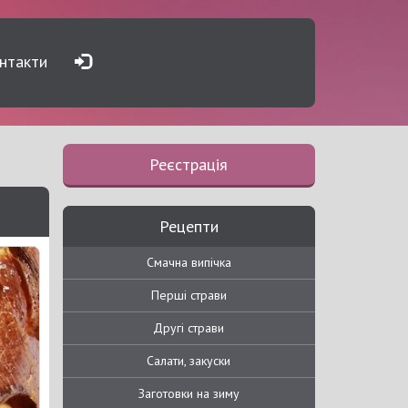
нтакти
Реєстрація
Рецепти
Смачна випічка
Перші страви
Другі страви
Салати, закуски
Заготовки на зиму