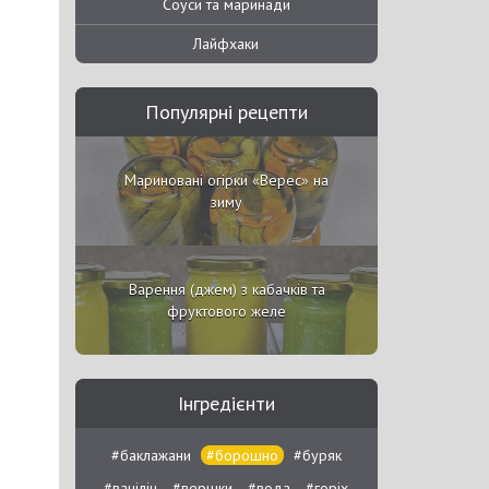
Соуси та маринади
Лайфхаки
Популярні рецепти
Мариновані огірки «Верес» на
зиму
Варення (джем) з кабачків та
фруктового желе
Інгредієнти
#баклажани
#борошно
#буряк
#ванілін
#вершки
#вода
#горіх