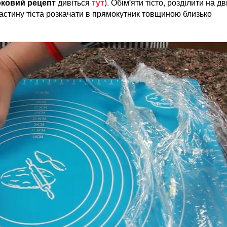
ковий рецепт
дивіться
тут
). Обім'яти тісто, розділити на дв
частину тіста розкачати в прямокутник товщиною близько