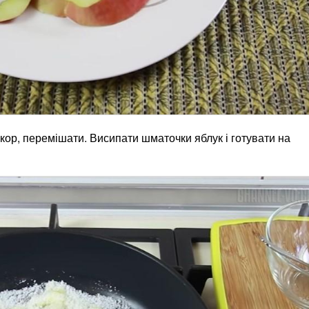
укор, перемішати. Висипати шматочки яблук і готувати на