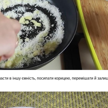
ласти в іншу ємність, посипати корицею, перемішати й зали