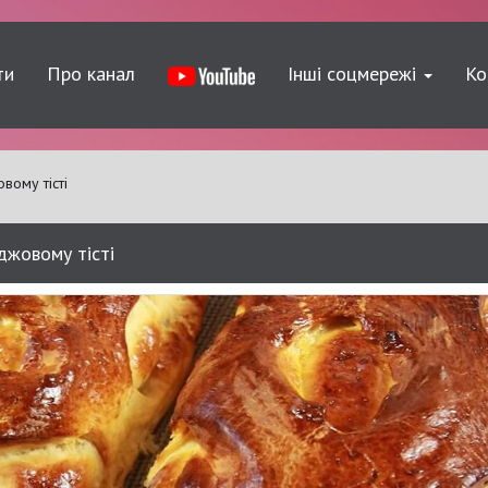
ти
Про канал
Інші соцмережі
Ко
вому тісті
джовому тісті