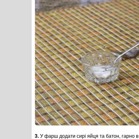
3.
У фарш додати сирі яйця та батон, гарно в