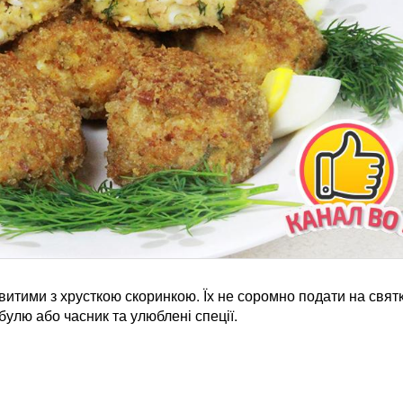
итими з хрусткою скоринкою. Їх не соромно подати на свят
булю або часник та улюблені спеції.