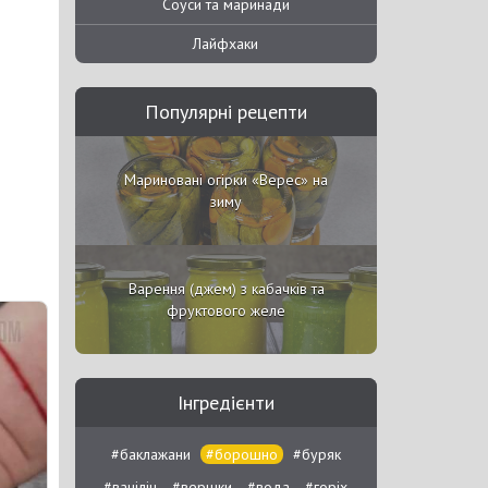
Соуси та маринади
Лайфхаки
Популярні рецепти
Мариновані огірки «Верес» на
зиму
Варення (джем) з кабачків та
фруктового желе
Інгредієнти
#баклажани
#борошно
#буряк
#ванілін
#вершки
#вода
#горіх