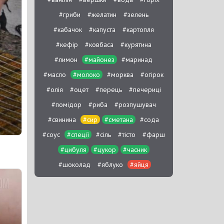
#гриби
#желатин
#зелень
#кабачок
#капуста
#картопля
#кефір
#ковбаса
#курятина
#лимон
#майонез
#маринад
#масло
#молоко
#морква
#огірок
#олія
#оцет
#перець
#печериці
#помідор
#риба
#розпушувач
#свинина
#сир
#сметана
#сода
#соус
#спеції
#сіль
#тісто
#фарш
#цибуля
#цукор
#часник
#шоколад
#яблуко
#яйця