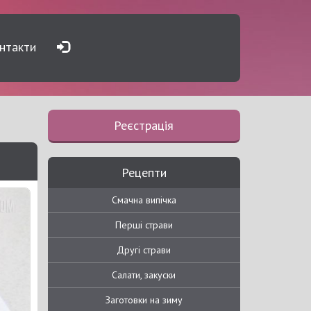
нтакти
Реєстрація
Рецепти
Смачна випічка
Перші страви
Другі страви
Салати, закуски
Заготовки на зиму