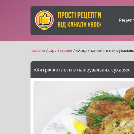
Рецеп
Головна
/
Другі страви
/ «Хитрі» котлети в панірувальни
«Хитрі» котлети в панірувальних сухарях