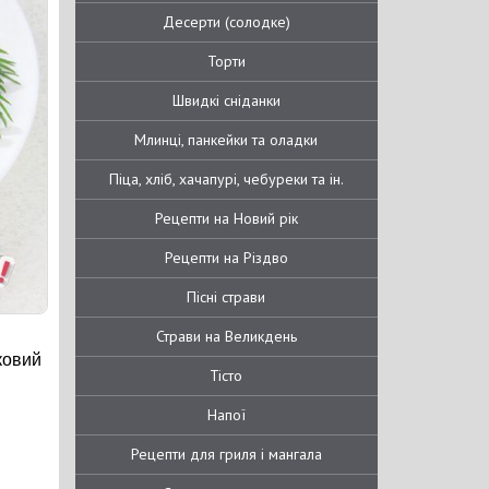
Десерти (солодке)
Торти
Швидкі сніданки
Млинці, панкейки та оладки
Піца, хліб, хачапурі, чебуреки та ін.
Рецепти на Новий рік
Рецепти на Різдво
Пісні страви
Страви на Великдень
ковий
Тісто
Напої
Рецепти для гриля і мангала