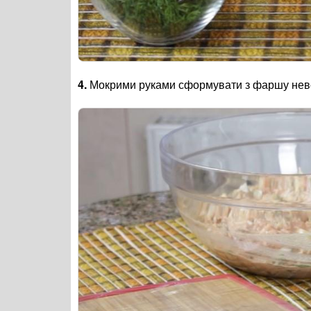
4.
Мокрими руками сформувати з фаршу невели