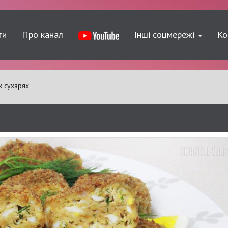
ти
Про канал
Інші соцмережі
Ко
х сухарях