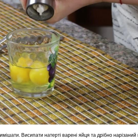
имішати. Висипати натерті варені яйця та дрібно нарізаний 