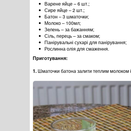
Варене яйце – 6 шт.;
Сире яйце – 2 шт.;
Батон – 3 шматочки;
Молоко – 100мл;
Зелень – за бажанням;
Сіль, перець – за смаком;
Панірувальні сухарі для панірування;
Рослинна олія для смаження.
Приготування:
1.
Шматочки батона залити теплим молоком і з