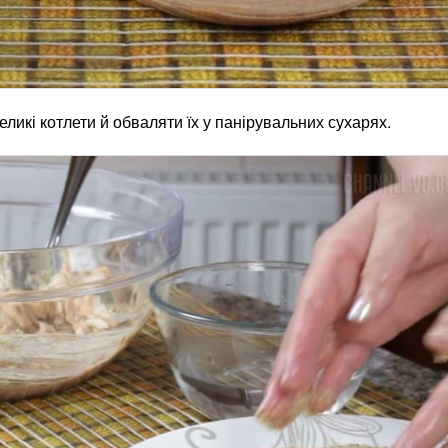
кі котлети й обваляти їх у панірувальних сухарях.