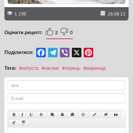
1 290
26.08.22
Оцінити рецепт:
2
0
Facebook
Telegram
Viber
X
Pinterest
Поділитися:
Теги:
#капуста
#часник
#перець
#маринад