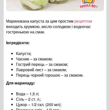
Маринована капуста за цим простим
рецептом
виходить хрумкою, кисло-солодкою і водночас
гостренькою на смак.
Інгредієнти:
Капуста;
Часник – за смаком;
Гострий перець – за смаком;
Лавровий лист – за смаком;
Перець чорний горошок – за смаком.
Для маринаду:
Вода – 1,5 л;
Сіль – 2 ст. л.;
Цукор – 1/2 скл. (200 мл);
Рослинна олія – 1/2 скл.;