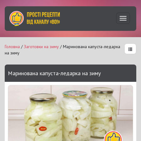
Увімкну
навігац
Головна
/
Заготовки на зиму
/ Маринована капуста-ледарка
на зиму
Маринована капуста-ледарка на зиму