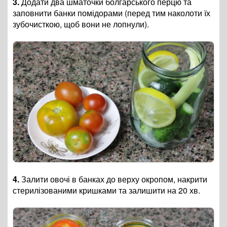
3.
Додати два шматочки болгарського перцю та
заповнити банки помідорами (перед тим наколоти їх
зубочисткою, щоб вони не лопнули).
4.
Залити овочі в банках до верху окропом, накрити
стерилізованими кришками та залишити на 20 хв.