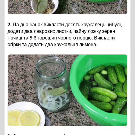
2.
На дно банок викласти десять кружалець цибулі,
додати два лаврових листки, чайну ложку зерен
гірчиці та 5-6 горошин чорного перцю. Викласти
огірки та додати два кружальця лимона.