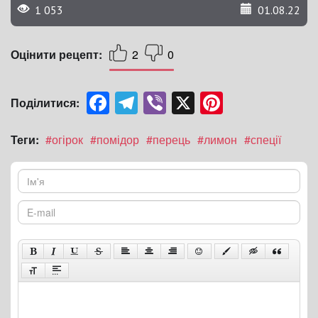
1 053
01.08.22
Оцінити рецепт:
2
0
Facebook
Telegram
Viber
X
Pinterest
Поділитися:
Теги:
#огірок
#помідор
#перець
#лимон
#спеції