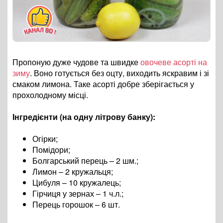
Пропоную дуже чудове та швидке
овочеве асорті на
зиму
. Воно готується без оцту, виходить яскравим і зі
смаком лимона. Таке асорті добре зберігається у
прохолодному місці.
Інгредієнти (на одну літрову банку):
Огірки;
Помідори;
Болгарський перець – 2 шм.;
Лимон – 2 кружальця;
Цибуля – 10 кружалець;
Гірчиця у зернах – 1 ч.л.;
Перець горошок – 6 шт.