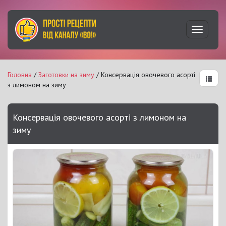
Увімкну
навігац
Головна
/
Заготовки на зиму
/ Консервація овочевого асорті
з лимоном на зиму
Консервація овочевого асорті з лимоном на
зиму