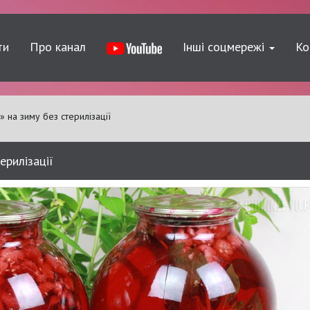
ти
Про канал
Інші соцмережі
Ко
 на зиму без стерилізації
ерилізації