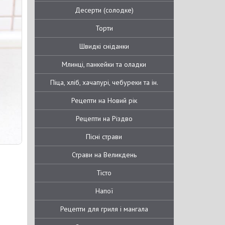
Десерти (солодке)
Торти
Швидкі сніданки
Млинці, панкейки та оладки
Піца, хліб, хачапурі, чебуреки та ін.
Рецепти на Новий рік
Рецепти на Різдво
Пісні страви
Страви на Великдень
Тісто
Напої
Рецепти для гриля і мангала