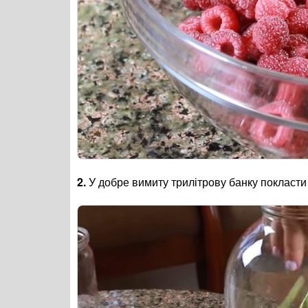
2.
У добре вимиту трилітрову банку покласти п