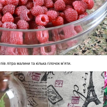
ів літра малини та кілька гілочок м’яти.