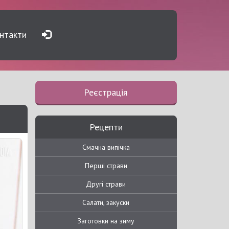
нтакти
Реєстрація
Рецепти
Смачна випічка
Перші страви
Другі страви
Салати, закуски
Заготовки на зиму