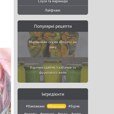
Соуси та маринади
Лайфхаки
Популярні рецепти
Мариновані огірки «Верес» на
зиму
Варення (джем) з кабачків та
фруктового желе
Інгредієнти
#баклажани
#борошно
#буряк
#ванілін
#вершки
#вода
#горіх