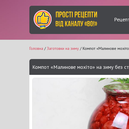
Рецеп
Головна
/
Заготовки на зиму
/ Компот «Малинове мохіто»
Компот «Малинове мохіто» на зиму без ст