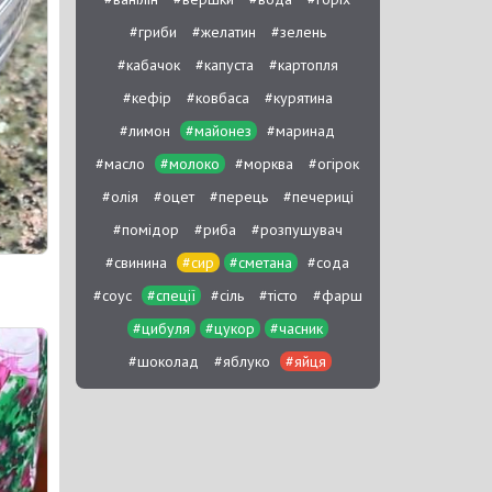
#гриби
#желатин
#зелень
#кабачок
#капуста
#картопля
#кефір
#ковбаса
#курятина
#лимон
#майонез
#маринад
#масло
#молоко
#морква
#огірок
#олія
#оцет
#перець
#печериці
#помідор
#риба
#розпушувач
#свинина
#сир
#сметана
#сода
#соус
#спеції
#сіль
#тісто
#фарш
#цибуля
#цукор
#часник
#шоколад
#яблуко
#яйця