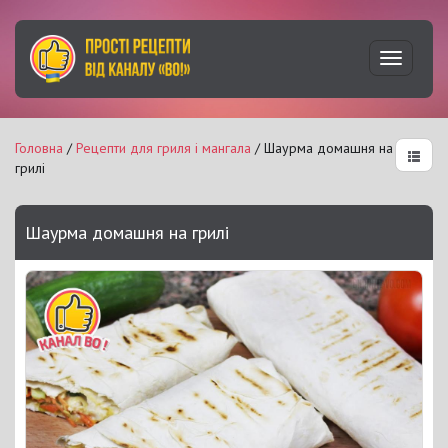
Увімкну
навігац
Головна
/
Рецепти для гриля і мангала
/ Шаурма домашня на
грилі
Шаурма домашня на грилі