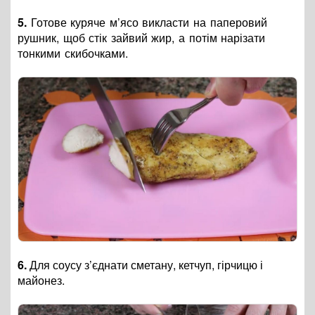
5.
Готове куряче м’ясо викласти на паперовий
рушник, щоб стік зайвий жир, а потім нарізати
тонкими скибочками.
6.
Для соусу з’єднати сметану, кетчуп, гірчицю і
майонез.