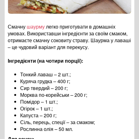
Смачну
шаурму
легко приготувати в домашніх
умовах. Використавши інгредієнти за своїм смаком,
отримаєте смачну соковиту страву. Шаурма у лаваші
– це чудовий варіант для перекусу.
Інгредієнти (на чотири порції):
Тонкий лаваш – 2 шт.;
Куряча грудка – 400 г;
Сир твердий – 200 г;
Морква по-корейськи – 200 г;
Помідор – 1 шт.;
Огірок – 1 шт.;
Капуста – 200 г;
Сіль, перець, спеції – за смаком;
Рослинна олія – 50 мл.
Для соусу: