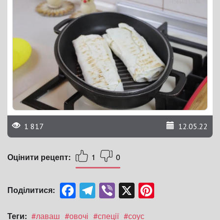
1 817
12.05.22
Оцінити рецепт:
1
0
Facebook
Telegram
Viber
X
Pinterest
Поділитися:
Теги:
#лаваш
#овочі
#спеції
#соус