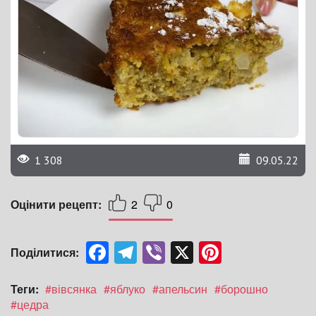
1 308
09.05.22
Оцінити рецепт:
2
0
Facebook
Telegram
Viber
X
Pinterest
Поділитися:
Теги:
#вівсянка
#яблуко
#апельсин
#борошно
#цедра