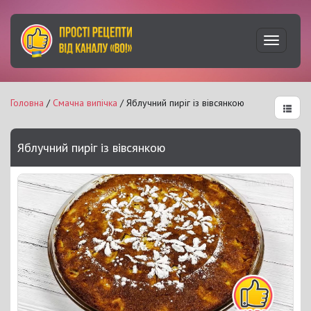
Увімкну
навігац
Головна
/
Смачна випічка
/ Яблучний пиріг із вівсянкою
Яблучний пиріг із вівсянкою