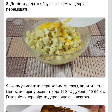
8.
До тіста додати яблука з соком та цедру,
перемішати.
9.
Форму змастити вершковим маслом, вилити тісто.
Випікати пиріг у розігрітій до 160 °С духовці 40-60 хв.
Готовність перевіряти дерев’яною шпажкою.