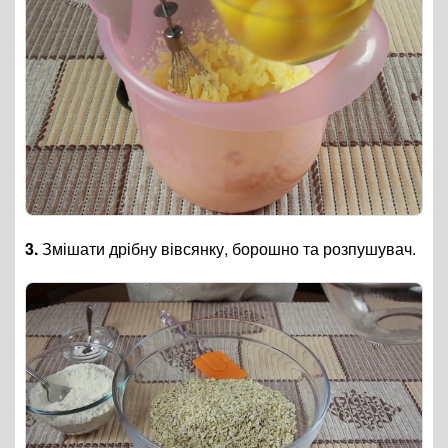
3.
Змішати дрібну вівсянку, борошно та розпушувач.