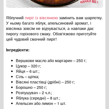
Яблучний
пиріг із вівсянкою
замінить вам шарлотку.
У ньому багато яблук, апельсиновий аромат, і
вівсянка зовсім не відчувається, а навпаки дає
пирогу горіхового смаку. Обов'язково приготуйте
цей чудовий смачний пиріг!
Інгредієнти:
Вершкове масло або маргарин – 250 г;
Цукор – 320 г;
Яйця – 6 шт.;
Сіль – щіпка;
Вівсяні пластівці (дрібні) – 250 г;
Борошно – 250 г;
Розпушувач – 2 ч.л.;
Яблука (середні) – 8 шт.;
Апельсин або лимон – 1 шт.