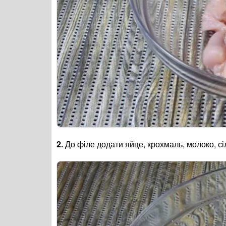
2.
До філе додати яйце, крохмаль, молоко, сі