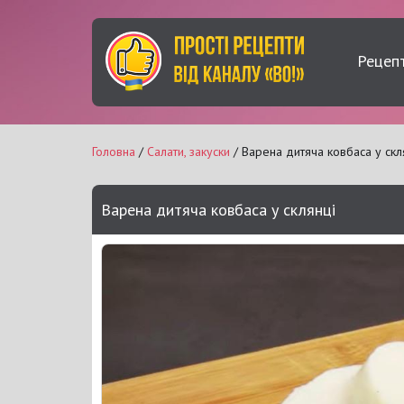
Рецеп
Головна
/
Салати, закуски
/ Варена дитяча ковбаса у скл
Варена дитяча ковбаса у склянці