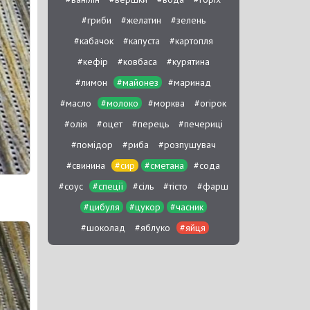
#гриби
#желатин
#зелень
#кабачок
#капуста
#картопля
#кефір
#ковбаса
#курятина
#лимон
#майонез
#маринад
#масло
#молоко
#морква
#огірок
#олія
#оцет
#перець
#печериці
#помідор
#риба
#розпушувач
#свинина
#сир
#сметана
#сода
#соус
#спеції
#сіль
#тісто
#фарш
#цибуля
#цукор
#часник
#шоколад
#яблуко
#яйця