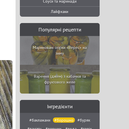
Соуси та маринади
Лайфхаки
Популярні рецепти
Мариновані огірки «Верес» на
зиму
Варення (джем) з кабачків та
фруктового желе
Інгредієнти
#баклажани
#борошно
#буряк
#ванілін
#вершки
#вода
#горіх