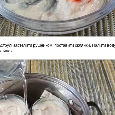
струлі застелити рушником, поставити склянки. Налити вод
клянок.