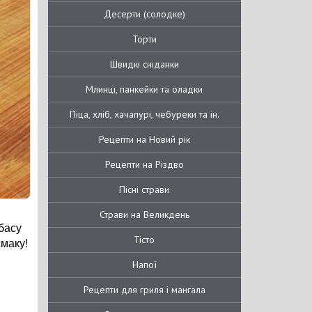
Десерти (солодке)
Торти
Швидкі сніданки
Млинці, панкейки та оладки
Піца, хліб, хачапурі, чебуреки та ін.
Рецепти на Новий рік
Рецепти на Різдво
Пісні страви
Страви на Великдень
басу
Тісто
маку!
Напої
Рецепти для гриля і мангала