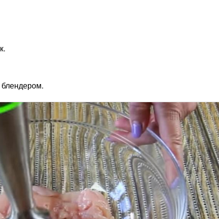
к.
 блендером.