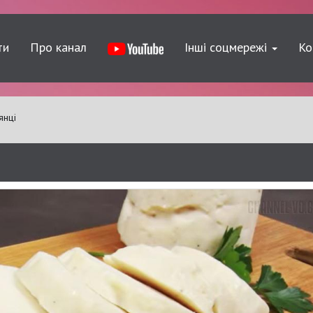
ти
Про канал
Інші соцмережі
Ко
янці