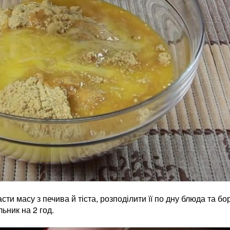
ти масу з печива й тіста, розподілити її по дну блюда та бо
ьник на 2 год.