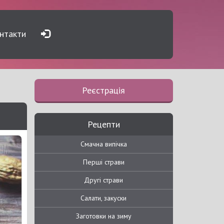
нтакти
Реєстрація
Рецепти
Смачна випічка
Перші страви
Другі страви
Салати, закуски
Заготовки на зиму