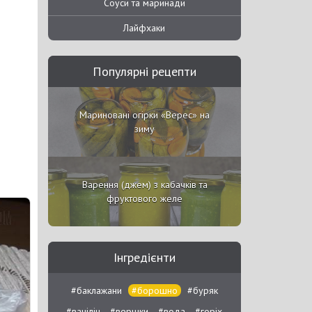
Соуси та маринади
Лайфхаки
Популярні рецепти
Мариновані огірки «Верес» на
зиму
Варення (джем) з кабачків та
фруктового желе
Інгредієнти
#баклажани
#борошно
#буряк
#ванілін
#вершки
#вода
#горіх