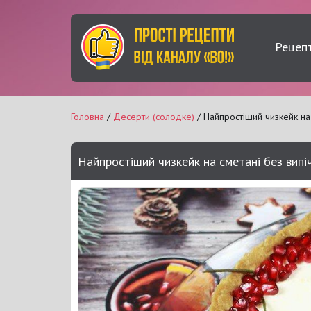
Рецеп
Головна
/
Десерти (солодке)
/ Найпростіший чизкейк на 
Найпростіший чизкейк на сметані без випі