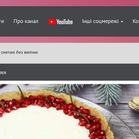
ти
Про канал
Інші соцмережі
Ко
сметані без випічки
чки