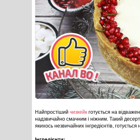
Найпростіший
чизкейк
готується на відважен
надзвичайно смачним і ніжним. Такий десерт
якихось незвичайних інгредієнтів, готується
Інгредієнти: