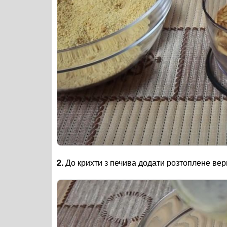
2.
До крихти з печива додати розтоплене ве