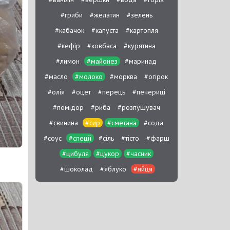
#гриби
#желатин
#зелень
#кабачок
#капуста
#картопля
#кефір
#ковбаса
#курятина
#лимон
#майонез
#маринад
#масло
#молоко
#морква
#огірок
#олія
#оцет
#перець
#печериці
#помідор
#риба
#розпушувач
#свинина
#сир
#сметана
#сода
#соус
#спеції
#сіль
#тісто
#фарш
#цибуля
#цукор
#часник
#шоколад
#яблуко
#яйця