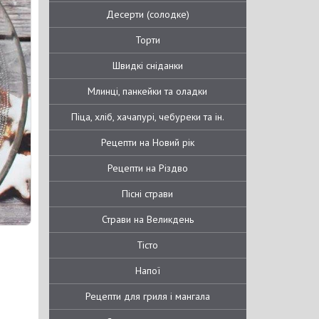
Десерти (солодке)
Торти
Швидкі сніданки
Млинці, панкейки та оладки
Піца, хліб, хачапурі, чебуреки та ін.
Рецепти на Новий рік
Рецепти на Різдво
Пісні страви
Страви на Великдень
Тісто
Напої
Рецепти для гриля і мангала