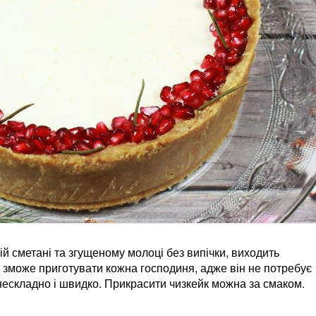
ій сметані та згущеному молоці без випічки, виходить
 зможе приготувати кожна господиня, адже він не потребує
 нескладно і швидко. Прикрасити чизкейк можна за смаком.