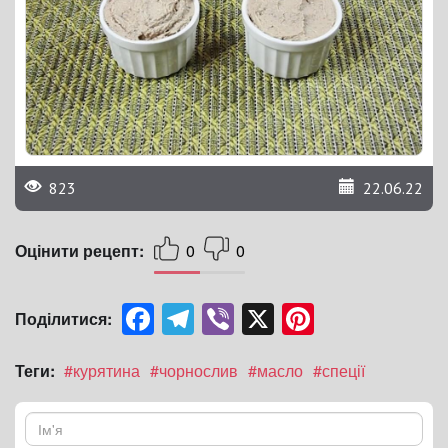
823
22.06.22
Оцінити рецепт:
0
0
Facebook
Telegram
Viber
X
Pinterest
Поділитися:
Теги:
#курятина
#чорнослив
#масло
#спеції