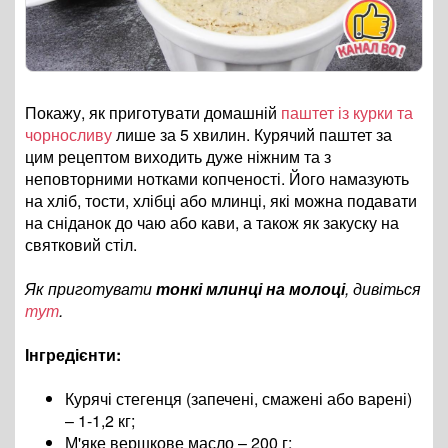
Покажу, як приготувати домашній
паштет із курки та
чорносливу
лише за 5 хвилин. Курячий паштет за
цим рецептом виходить дуже ніжним та з
неповторними нотками копченості. Його намазують
на хліб, тости, хлібці або млинці, які можна подавати
на сніданок до чаю або кави, а також як закуску на
святковий стіл.
Як приготувати
тонкі млинці на молоці
, дивіться
тут
.
Інгредієнти:
Курячі стегенця (запечені, смажені або варені)
– 1-1,2 кг;
М'яке вершкове масло – 200 г;