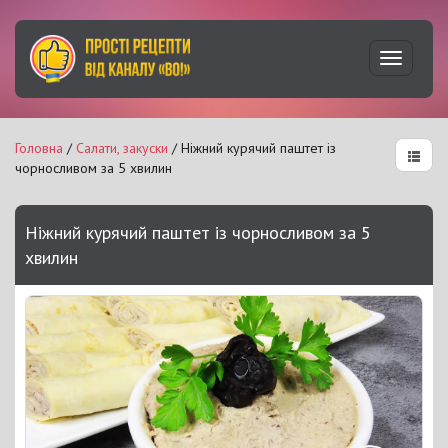
Увімкну
навігац
Головна
/
Салати, закуски
/ Ніжний курячий паштет із
чорносливом за 5 хвилин
Ніжний курячий паштет із чорносливом за 5
хвилин