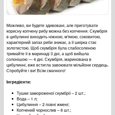
Можливо, ви будете здивовані, але приготувати
корисну копчену рибу можна без копчення. Скумбрія
в цибулинні виходить ніжною, м'якою, соковитою,
характерний запах риби зникає, а її шкірка стає
золотистою. Щоб скумбрія була слабосоленою
тримайте її в маринаді 3 дні, а щоб вийшла
солонішою — 4 дні. Скумбрія, маринована в
цибулинні, вже встигла завоювати мільйони сердець.
Спробуйте і ви! Всім смачного!
Інгредієнти:
Тушки замороженої скумбрії – 2 шт.;
Вода – 1 л;
Цибулиння – 2 повні жмені;
Копчений чорнослив – 6 шт.;