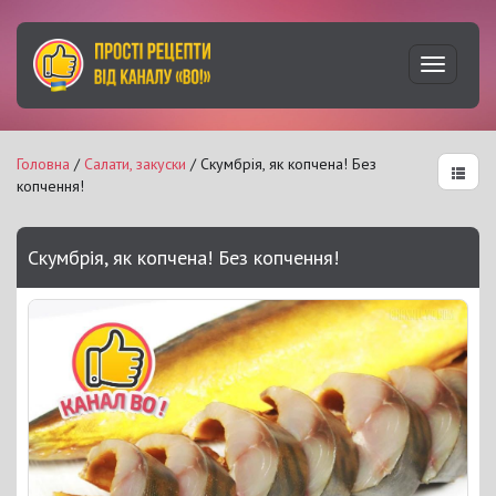
Увімкну
навігац
Головна
/
Салати, закуски
/ Скумбрія, як копчена! Без
копчення!
Скумбрія, як копчена! Без копчення!