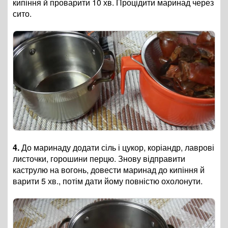
кипіння й проварити 10 хв. Процідити маринад через
сито.
4.
До маринаду додати сіль і цукор, коріандр, лаврові
листочки, горошини перцю. Знову відправити
каструлю на вогонь, довести маринад до кипіння й
варити 5 хв., потім дати йому повністю охолонути.