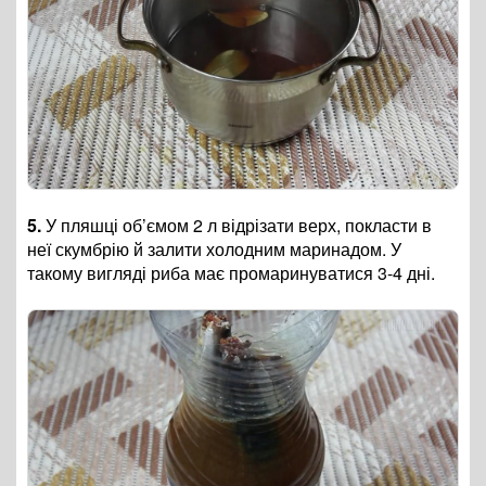
5.
У пляшці об’ємом 2 л відрізати верх, покласти в
неї скумбрію й залити холодним маринадом. У
такому вигляді риба має промаринуватися 3-4 дні.