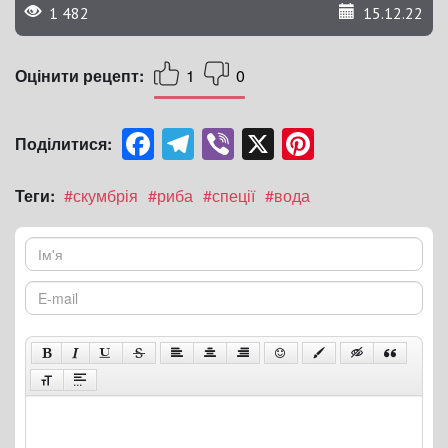
1 482
15.12.22
Оцінити рецепт:
1
0
Facebook
Telegram
Viber
X
Pinterest
Поділитися:
Теги:
#скумбрія
#риба
#спеції
#вода