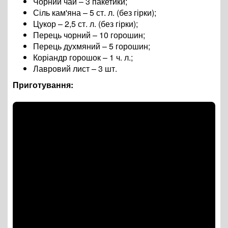
Чорний чай – 3 пакетики;
Сіль кам'яна – 5 ст. л. (без гірки);
Цукор – 2,5 ст. л. (без гірки);
Перець чорний – 10 горошин;
Перець духмяний – 5 горошин;
Коріандр горошок – 1 ч. л.;
Лавровий лист – 3 шт.
Приготування: