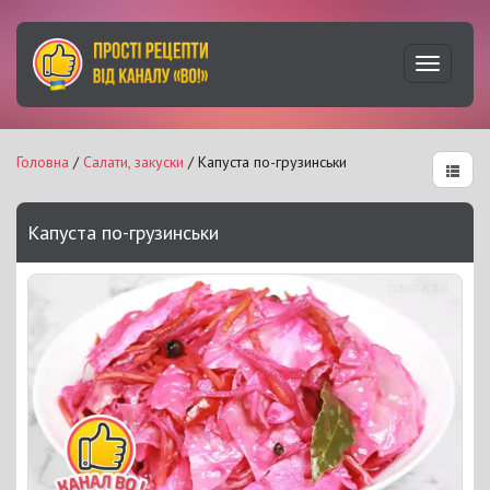
Увімкну
навігац
Головна
/
Салати, закуски
/ Капуста по-грузинськи
Капуста по-грузинськи