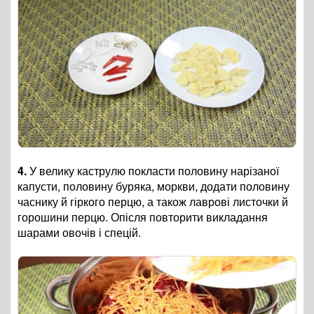
4.
У велику каструлю покласти половину нарізаної
капусти, половину буряка, моркви, додати половину
часнику й гіркого перцю, а також лаврові листочки й
горошини перцю. Опісля повторити викладання
шарами овочів і спецій.