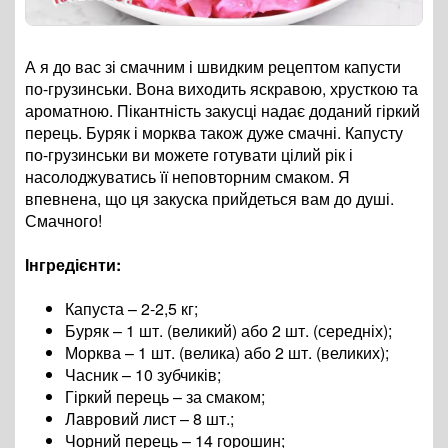
А я до вас зі смачним і швидким рецептом капусти
по-грузинськи. Вона виходить яскравою, хрусткою та
ароматною. Пікантність закусці надає доданий гіркий
перець. Буряк і морква також дуже смачні. Капусту
по-грузинськи ви можете готувати цілий рік і
насолоджуватись її неповторним смаком. Я
впевнена, що ця закуска прийдеться вам до душі.
Смачного!
Інгредієнти:
Капуста – 2-2,5 кг;
Буряк – 1 шт. (великий) або 2 шт. (середніх);
Морква – 1 шт. (велика) або 2 шт. (великих);
Часник – 10 зубчиків;
Гіркий перець – за смаком;
Лавровий лист – 8 шт.;
Чорний перець – 14 горошин;