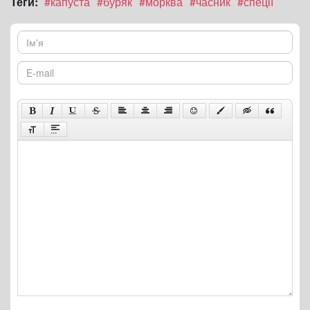
Теги:
#капуста
#буряк
#морква
#часник
#спеції