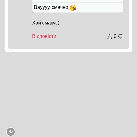
Вауууу, смачно
Хай смакує)
Відповісти
0