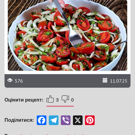
576
11.07.25
Оцінити рецепт:
3
0
Facebook
Telegram
Viber
X
Pinterest
Поділитися: