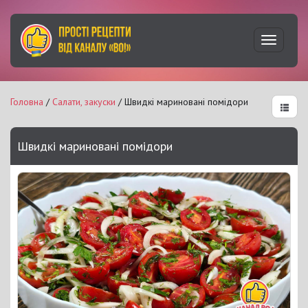
Увімкну
навігац
Головна
/
Салати, закуски
/ Швидкі мариновані помідори
Швидкі мариновані помідори