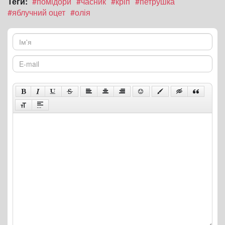
Теги:
#помідори
#часник
#кріп
#петрушка
#яблучний оцет
#олія