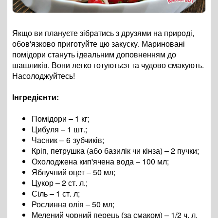
Якщо ви плануєте зібратись з друзями на природі,
обов'язково приготуйте цю закуску. Мариновані
помідори стануть ідеальним доповненням до
шашликів. Вони легко готуються та чудово смакують.
Насолоджуйтесь!
Інгредієнти:
Помідори – 1 кг;
Цибуля – 1 шт.
;
Часник
– 6 зубчиків
;
Кріп, петрушка (або базилік чи кінза) – 2 пучки;
Охолоджена кип'ячена вода – 100 мл;
Яблучний оцет – 50 мл;
Цукор – 2 ст. л.;
Сіль – 1 ст. л;
Рослинна олія – 50 мл;
Мелений чорний перець (за смаком) – 1/2 ч. л.