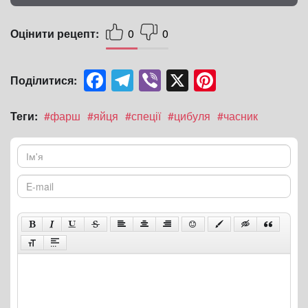
Оцінити рецепт:
0
0
Facebook
Telegram
Viber
X
Pinterest
Поділитися:
Теги:
#фарш
#яйця
#спеції
#цибуля
#часник