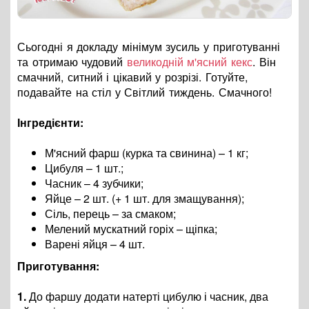
Сьогодні я докладу мінімум зусиль у приготуванні
та отримаю чудовий
великодній м'ясний кекс
. Він
смачний, ситний і цікавий у розрізі. Готуйте,
подавайте на стіл у Світлий тиждень. Смачного!
Інгредієнти:
М'ясний фарш (курка та свинина) – 1 кг;
Цибуля – 1 шт.;
Часник – 4 зубчики;
Яйце – 2 шт. (+ 1 шт. для змащування);
Сіль, перець – за смаком;
Мелений мускатний горіх – щіпка;
Варені яйця – 4 шт.
Приготування:
1.
До фаршу додати натерті цибулю і часник, два