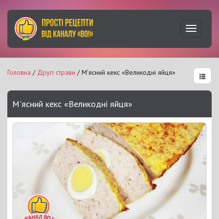
Увімкну
навігац
Головна
/
Другі страви
/ М'ясний кекс «Великодні яйця»
М'ясний кекс «Великодні яйця»