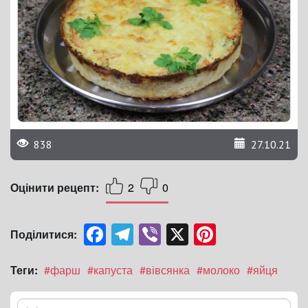
838
27.10.21
Оцінити рецепт:
2
0
Facebook
Telegram
Viber
X
Pinterest
Поділитися:
Теги:
#фарш
#капуста
#вівсянка
#молоко
#яйця