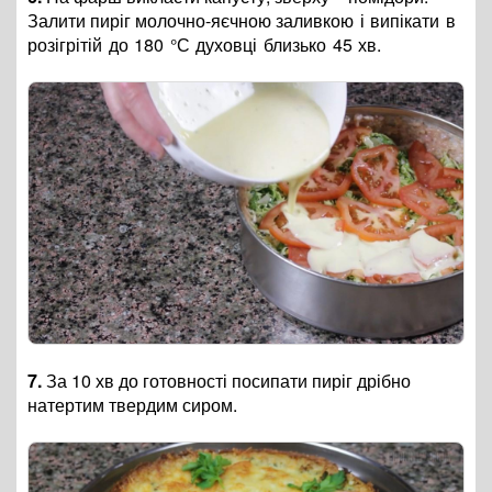
Залити пиріг молочно-яєчною
заливкою і випікати в
розігрітій до 180 °С духовці близько 45 хв.
7.
За 10 хв до готовності посипати пиріг дрібно
натертим твердим сиром.