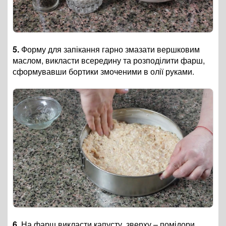
5.
Форму для запікання гарно змазати вершковим
маслом, викласти всередину та розподілити фарш,
сформувавши бортики змоченими в олії руками.
6.
На фарш викласти капусту, зверху – помідори.