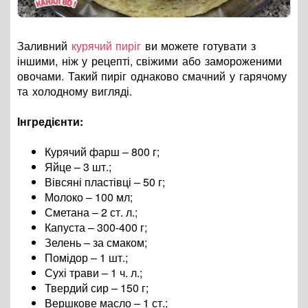
Заливний
курячий пиріг
ви можете готувати з
іншими, ніж у рецепті, свіжими або замороженими
овочами. Такий пиріг однаково смачний у гарячому
та холодному вигляді.
Інгредієнти:
Курячий фарш – 800 г;
Яйце – 3 шт.;
Вівсяні пластівці – 50 г;
Молоко – 100 мл;
Сметана – 2 ст. л.;
Капуста – 300-400 г;
Зелень – за смаком;
Помідор – 1 шт.;
Сухі трави – 1 ч. л.;
Твердий сир – 150 г;
Вершкове масло – 1 ст.;