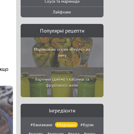
Соуси та маринади
Лайфхаки
Популярні рецепти
Мариновані огірки «Верес» на
зиму
Якщо
Варення (джем) з кабачків та
фруктового желе
Інгредієнти
#баклажани
#борошно
#буряк
#ванілін
#вершки
#вода
#горіх