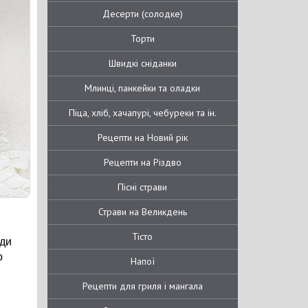
Десерти (солодке)
Торти
Швидкі сніданки
Млинці, панкейки та оладки
Піца, хліб, хачапурі, чебуреки та ін.
Рецепти на Новий рік
Рецепти на Різдво
Пісні страви
Страви на Великдень
Тісто
жди
о
Напої
Рецепти для гриля і мангала