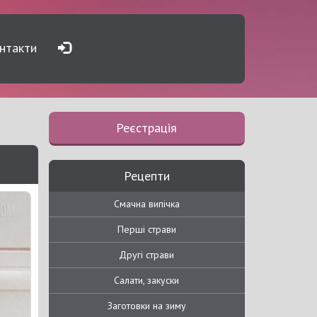
нтакти
Реєстрація
Рецепти
Смачна випічка
Перші страви
Другі страви
Салати, закуски
Заготовки на зиму