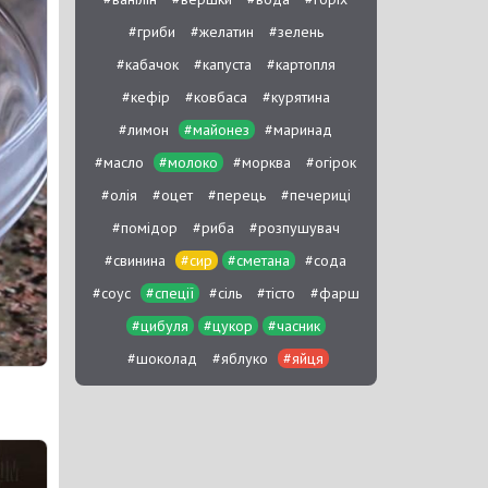
#гриби
#желатин
#зелень
#кабачок
#капуста
#картопля
#кефір
#ковбаса
#курятина
#лимон
#майонез
#маринад
#масло
#молоко
#морква
#огірок
#олія
#оцет
#перець
#печериці
#помідор
#риба
#розпушувач
#свинина
#сир
#сметана
#сода
#соус
#спеції
#сіль
#тісто
#фарш
#цибуля
#цукор
#часник
#шоколад
#яблуко
#яйця