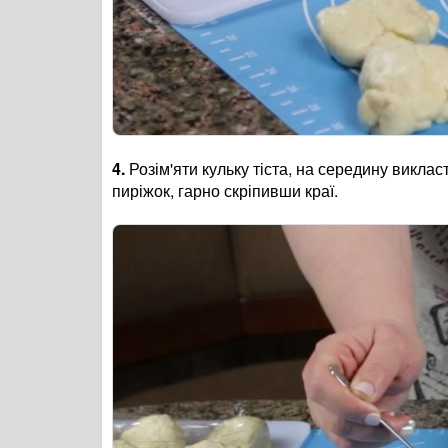
4.
Розім'яти кульку тіста, на середину викла
пиріжок, гарно скріпивши краї.