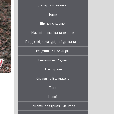
Десерти (солодке)
Торти
Швидкі сніданки
Млинці, панкейки та оладки
Піца, хліб, хачапурі, чебуреки та ін.
Рецепти на Новий рік
Рецепти на Різдво
Пісні страви
Страви на Великдень
Тісто
Напої
Рецепти для гриля і мангала