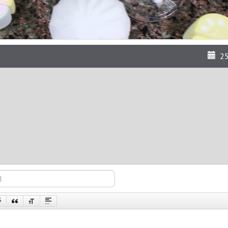
25
st