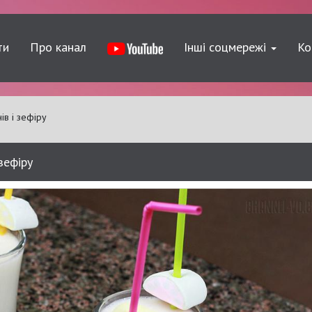
ти
Про канал
Інші соцмережі
Ко
ів і зефіру
 зефіру