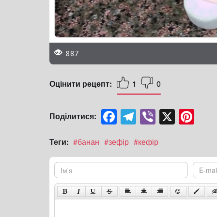
887
Оцінити рецепт:
1
0
Facebook
Telegram
Viber
X
Pintere
Поділитися:
Теги:
#банан
#зефір
#кефір