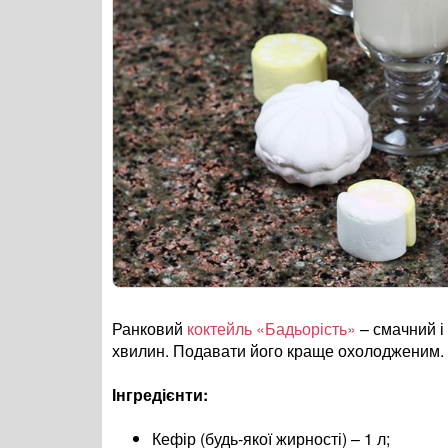
Ранковий
коктейль «Бадьорість»
– смачний і
хвилин. Подавати його краще охолодженим. 
Інгредієнти:
Кефір (будь-якої жирності) – 1 л;