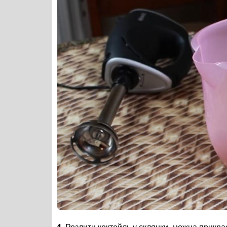
4.
Розлити коктейль у склянки, можна прикра