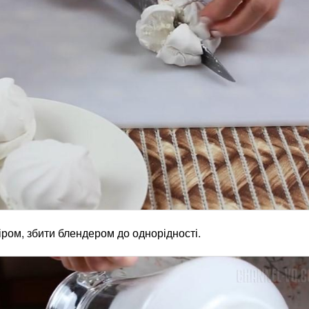
іром, збити блендером до однорідності.