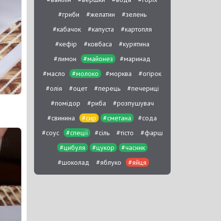
#гриби
#желатин
#зелень
#кабачок
#капуста
#картопля
#кефір
#ковбаса
#курятина
#лимон
#майонез
#маринад
#масло
#молоко
#морква
#огірок
#олія
#оцет
#перець
#печериці
#помідор
#риба
#розпушувач
#свинина
#сир
#сметана
#сода
#соус
#спеції
#сіль
#тісто
#фарш
#цибуля
#цукор
#часник
#шоколад
#яблуко
#яйця