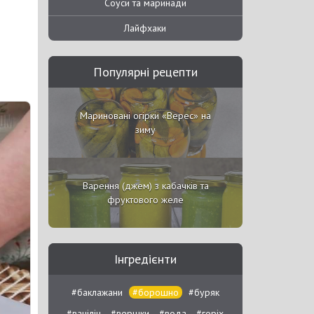
Соуси та маринади
Лайфхаки
Популярні рецепти
Мариновані огірки «Верес» на
зиму
Варення (джем) з кабачків та
фруктового желе
Інгредієнти
#баклажани
#борошно
#буряк
#ванілін
#вершки
#вода
#горіх