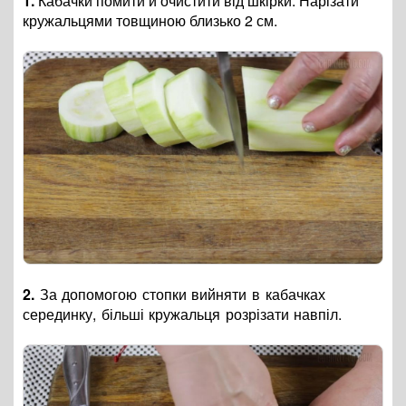
1.
Кабачки помити й очистити від шкірки. Нарізати
кружальцями товщиною близько 2 см.
2.
За допомогою стопки вийняти в кабачках
серединку, більші кружальця розрізати навпіл.