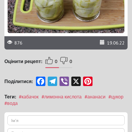
876
19.06.22
Оцінити рецепт:
0
0
Facebook
Telegram
Viber
X
Pinterest
Поділитися:
Теги:
#кабачок
#лимонна кислота
#ананаси
#цукор
#вода