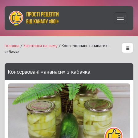
Увімкну
навігац
Головна
/
Заготовки на зиму
/ Консервовані «ананаси» з
кабачка
Консервовані «ананаси» з кабачка