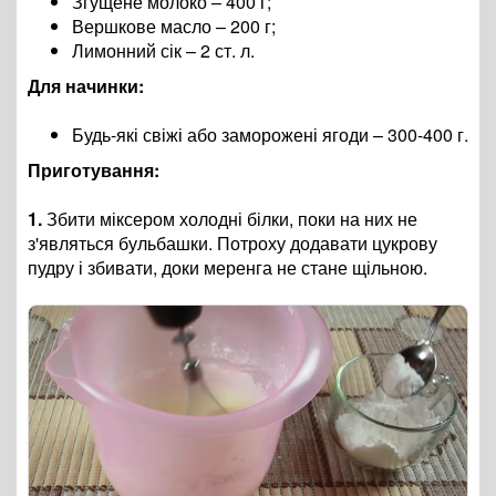
Згущене молоко – 400 г;
Вершкове масло – 200 г;
Лимонний сік – 2 ст. л.
Для начинки:
Будь-які свіжі або заморожені ягоди – 300-400 г.
Приготування:
1.
Збити міксером холодні білки, поки на них не
з'являться бульбашки. Потроху додавати цукрову
пудру і збивати, доки меренга не стане щільною.