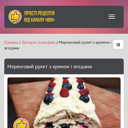
Увімкну
навігац
Головна
/
Десерти (солодке)
/ Меренговий рулет з кремом і
ягодами
Меренговий рулет з кремом і ягодами