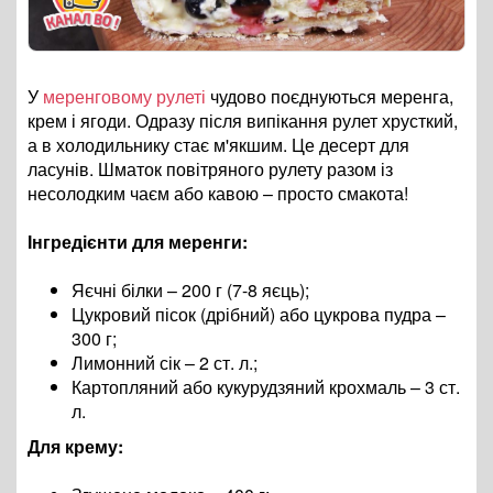
У
меренговому рулеті
чудово поєднуються меренга,
крем і ягоди. Одразу після випікання рулет хрусткий,
а в холодильнику стає м'якшим. Це десерт для
ласунів. Шматок повітряного рулету разом із
несолодким чаєм або кавою – просто смакота!
Інгредієнти для меренги:
Яєчні білки – 200 г (7-8 яєць);
Цукровий пісок (дрібний) або цукрова пудра –
300 г;
Лимонний сік – 2 ст. л.;
Картопляний або кукурудзяний крохмаль – 3 ст.
л.
Для крему: