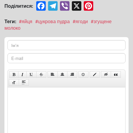
Facebook
Telegram
Viber
X
Pinterest
Поділитися:
Теги:
#яйця
#цукрова пудра
#ягоди
#згущене
молоко