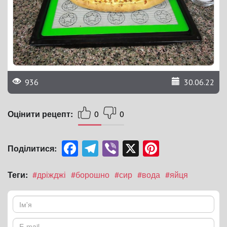
936
30.06.22
Оцінити рецепт:
0
0
Facebook
Telegram
Viber
X
Pinterest
Поділитися:
Теги:
#дріжджі
#борошно
#сир
#вода
#яйця