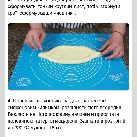
сформувати тонкий круглий лист, потім згорнути
краї, сформувавши «човник».
4.
Перекласти «човник» на деко, застелене
силіконовим килимком, розрівняти тісто всередині.
Викласти на тісто половину начинки й присипати
половиною натертої моцарели. Запікати в розігрітій
до 220 °С духовці 15 хв.