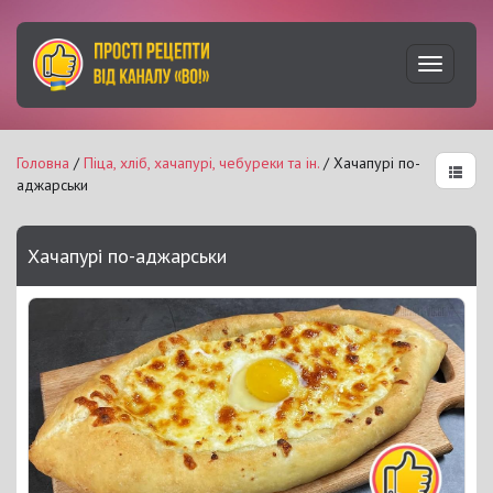
Увімкну
навігац
Головна
/
Піца, хліб, хачапурі, чебуреки та ін.
/ Хачапурі по-
аджарськи
Хачапурі по-аджарськи