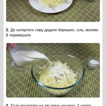
2.
До натертого сиру додати борошно, сіль, молоко
й перемішати.
3.
Тісто розділити на дві рівні частини. З однієї