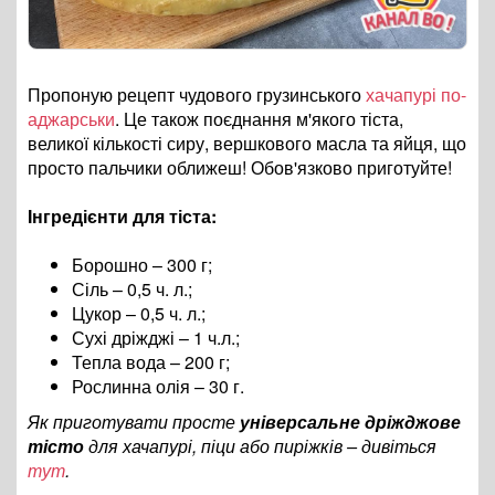
Пропоную рецепт чудового грузинського
хачапурі по-
аджарськи
. Це також поєднання м'якого тіста,
великої кількості сиру, вершкового масла та яйця, що
просто пальчики оближеш! Обов'язково приготуйте!
Інгредієнти для тіста:
Борошно – 300 г;
Сіль – 0,5 ч. л.;
Цукор – 0,5 ч. л.;
Сухі дріжджі – 1 ч.л.;
Тепла вода – 200 г;
Рослинна олія – 30 г.
Як приготувати просте
універсальне дріжджове
тісто
для хачапурі, піци або пиріжків – дивіться
тут
.