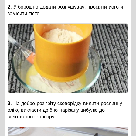
2.
У борошно додати розпушувач, просіяти його й
замісити тісто.
3.
На добре розігріту сковорідку вилити рослинну
олію, викласти дрібно нарізану цибулю до
золотистого кольору.