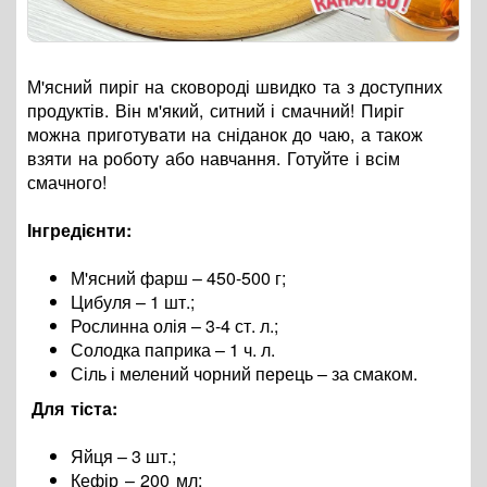
М'ясний пиріг на сковороді швидко та з доступних
продуктів. Він м'який, ситний і смачний! Пиріг
можна приготувати на сніданок до чаю, а також
взяти на роботу або навчання. Готуйте і всім
смачного!
Інгредієнти
:
М'ясний фарш – 450-500 г;
Цибуля – 1 шт.;
Рослинна олія – 3-4 ст. л.;
Солодка паприка – 1 ч. л.
Сіль і мелений чорний перець
–
за смаком.
Для тіста:
Яйця – 3 шт.;
Кефір – 200 мл;