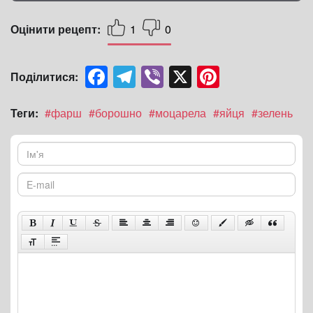
Оцінити рецепт:
1
0
Facebook
Telegram
Viber
X
Pinterest
Поділитися:
Теги:
#фарш
#борошно
#моцарела
#яйця
#зелень