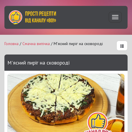
Увімкну
навігац
Головна
/
Смачна випічка
/ М'ясний пиріг на сковороді
М'ясний пиріг на сковороді