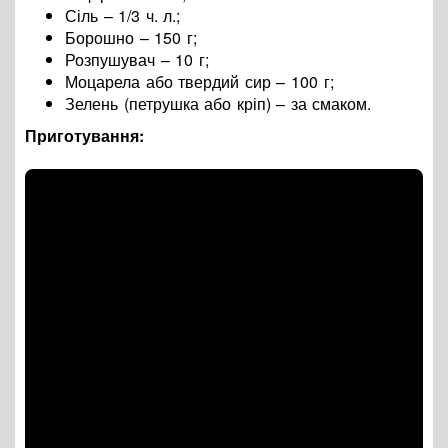
Сіль – 1/3 ч. л.;
Борошно – 150 г;
Розпушувач – 10 г;
Моцарела або твердий сир – 100 г;
Зелень (петрушка або кріп)
–
за смаком.
Приготування: