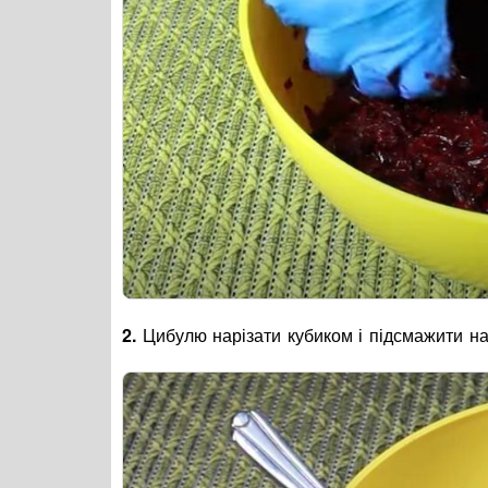
2.
Цибулю нарізати кубиком і підсмажити на