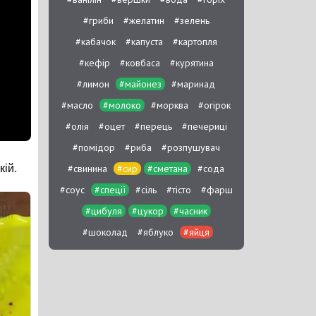
#гриби
#желатин
#зелень
#кабачок
#капуста
#картопля
#кефір
#ковбаса
#курятина
#лимон
#майонез
#маринад
#масло
#молоко
#морква
#огірок
#олія
#оцет
#перець
#печериці
#помідор
#риба
#розпушувач
кій.
#свинина
#сир
#сметана
#сода
#соус
#спеції
#сіль
#тісто
#фарш
#цибуля
#цукор
#часник
#шоколад
#яблуко
#яйця