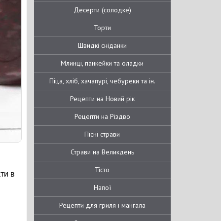
Десерти (солодке)
Торти
Швидкі сніданки
Млинці, панкейки та оладки
Піца, хліб, хачапурі, чебуреки та ін.
Рецепти на Новий рік
Рецепти на Різдво
Пісні страви
Страви на Великдень
Тісто
ти в
Напої
Рецепти для гриля і мангала