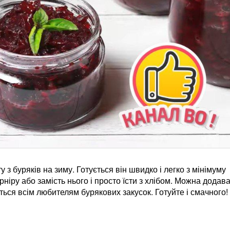
з буряків на зиму. Готується він швидко і легко з мінімуму
рніру або замість нього і просто їсти з хлібом. Можна додава
ься всім любителям бурякових закусок. Готуйте і смачного!