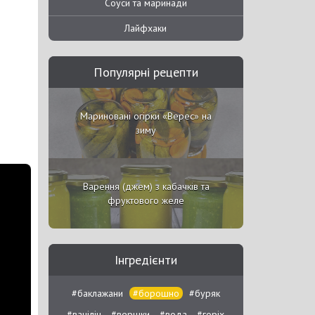
Соуси та маринади
Лайфхаки
Популярні рецепти
Мариновані огірки «Верес» на
зиму
Варення (джем) з кабачків та
фруктового желе
Інгредієнти
#баклажани
#борошно
#буряк
#ванілін
#вершки
#вода
#горіх