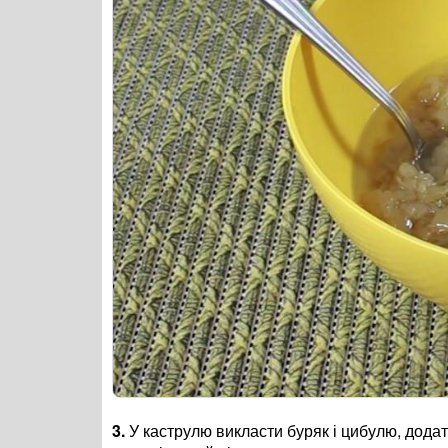
3.
У каструлю викласти буряк і цибулю, додат