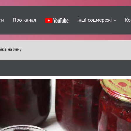
ти
Про канал
Інші соцмережі
Ко
яків на зиму