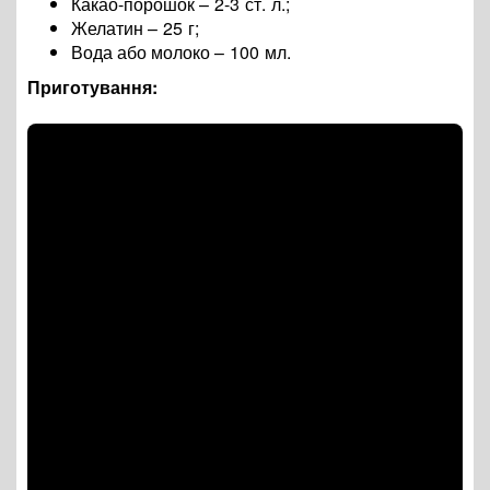
Какао-порошок
–
2-3 ст. л.
;
Желатин
–
25 г
;
Вода або молоко
– 100 мл.
Приготування: