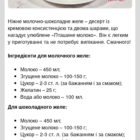
Ніжне молочно-шоколадне желе – десерт із
кремовою консистенцією та двома шарами, що
нагадує улюблене «Пташине молоко».
Він є легким
у приготуванні та не потребує випікання. Смачного!
Інгредієнти для молочного желе:
Молоко – 450 мл;
Згущене молоко – 100-150 г;
Цукор
–
2-3 ст. л. (за бажанням і за смаком)
;
Желатин
–
25 г
;
Вода або молоко
– 100 мл.
Для шоколадного желе:
Молоко – 450 мл
;
Згущене молоко – 100-150 г;
Цукор
–
2-3 ст. л. (за бажанням і за смаком)
;