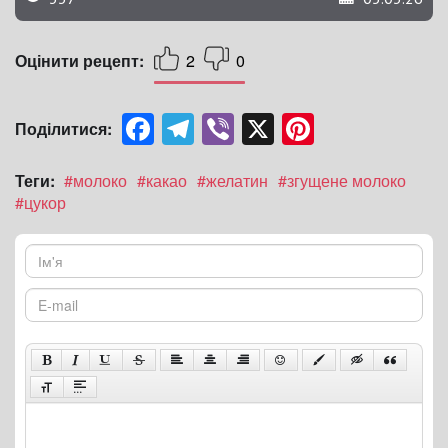
Оцінити рецепт:
2
0
Facebook
Telegram
Viber
X
Pinterest
Поділитися:
Теги:
#молоко
#какао
#желатин
#згущене молоко
#цукор