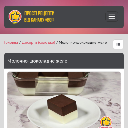
Увімкну
навігац
Головна
/
Десерти (солодке)
/ Молочно-шоколадне желе
Молочно-шоколадне желе