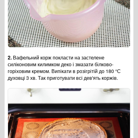
2.
Вафельний корж покласти на застелене
силіконовим килимком деко і змазати білково-
горіховим кремом. Випікати в розігрітій до 180 °С
духовці 3 хв. Так приготувати всі дев'ять коржів.