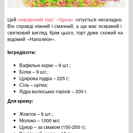
Цей
новорічний торт «Удача»
готується нескладно.
Він справді ніжний і смачний, а ще має яскравий і
святковий вигляд. Крім цього, торт дуже схожий на
відомий «Наполеон».
Інгредієнти:
Вафельні коржі – 9 шт.;
Білок – 9 шт.;
Цукрова пудра – 225 г;
Сіль – щіпка;
Ядра волоських горіхів – 200 г.
Для крему:
Жовток – 9 шт.;
Молоко – 1000 мл;
Цукор – за смаком (150-250 г);