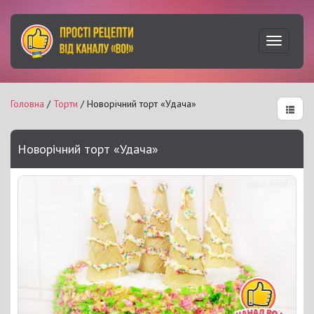
Увімкну
навігац
Головна
/
Торти
/ Новорічний торт «Удача»
Новорічний торт «Удача»