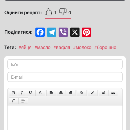
Оцінити рецепт:
1
0
Facebook
Telegram
Viber
X
Pinterest
Поділитися:
Теги:
#яйця
#масло
#вафля
#молоко
#борошно