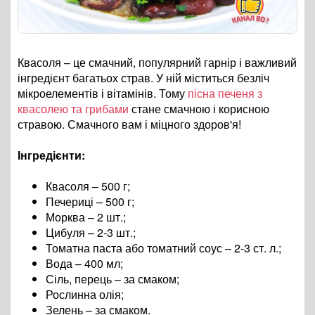
Квасоля – це смачний, популярний гарнір і важливий
інгредієнт багатьох страв. У ній міститься безліч
мікроелементів і вітамінів. Тому
пісна печеня з
квасолею та грибами
стане смачною і корисною
стравою. Смачного вам і міцного здоров'я!
Інгредієнти:
Квасоля – 500 г;
Печериці – 500 г;
Морква – 2 шт.;
Цибуля – 2-3 шт.;
Томатна паста або томатний соус – 2-3 ст. л.;
Вода – 400 мл;
Сіль, перець – за смаком;
Рослинна олія;
Зелень – за смаком.