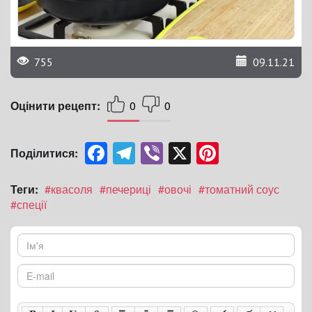
755
09.11.21
Оцінити рецепт:
0
0
Facebook
Telegram
Viber
X
Pinterest
Поділитися:
Теги:
#квасоля
#печериці
#овочі
#томатний соус
#спеції