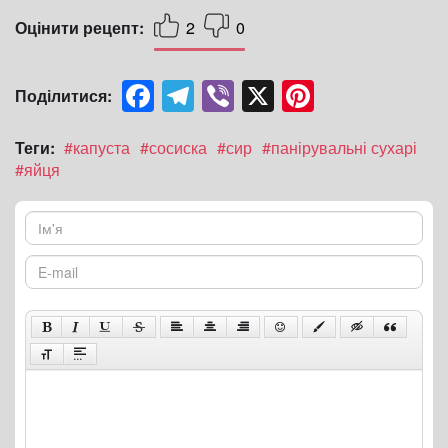
Оцінити рецепт:
2
0
Facebook
Telegram
Viber
X
Pinterest
Поділитися:
Теги:
#капуста
#сосиска
#сир
#панірувальні сухарі
#яйця