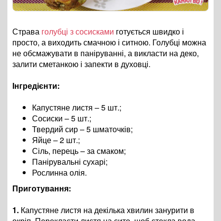
Страва
голубці з сосисками
готується швидко і
просто, а виходить смачною і ситною. Голубці можна
не обсмажувати в паніруванні, а викласти на деко,
залити сметанкою і запекти в духовці.
Інгредієнти:
Капустяне листя – 5 шт.;
Сосиски – 5 шт.;
Твердий сир – 5 шматочків;
Яйце – 2 шт.;
Сіль, перець – за смаком;
Панірувальні сухарі;
Рослинна олія.
Приготування:
1.
Капустяне листя на декілька хвилин занурити в
окріп. Перекласти листя на сито, щоб стекла вода.